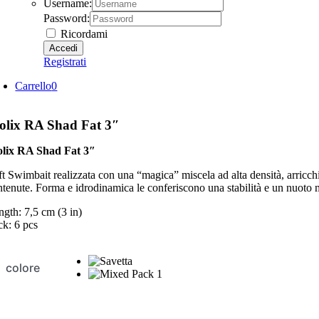
Username:
Password:
Ricordami
Registrati
Carrello
0
olix RA Shad Fat 3″
lix RA Shad Fat 3″
ft Swimbait realizzata con una “magica” miscela ad alta densità, arricc
ntenute. Forma e idrodinamica le conferiscono una stabilità e un nuoto mo
ngth: 7,5 cm (3 in)
ck: 6 pcs
colore