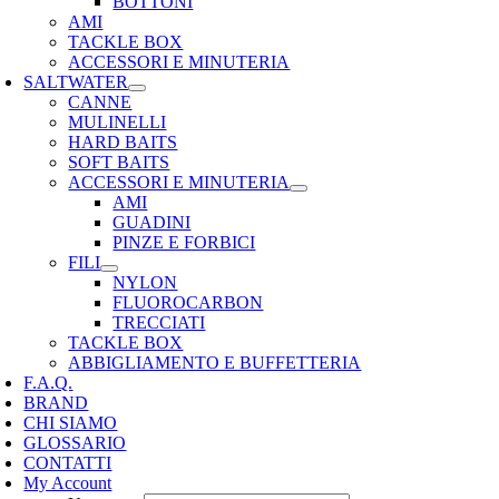
BOTTONI
AMI
TACKLE BOX
ACCESSORI E MINUTERIA
SALTWATER
CANNE
MULINELLI
HARD BAITS
SOFT BAITS
ACCESSORI E MINUTERIA
AMI
GUADINI
PINZE E FORBICI
FILI
NYLON
FLUOROCARBON
TRECCIATI
TACKLE BOX
ABBIGLIAMENTO E BUFFETTERIA
F.A.Q.
BRAND
CHI SIAMO
GLOSSARIO
CONTATTI
My Account