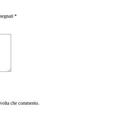
ssegnati
*
a volta che commento.