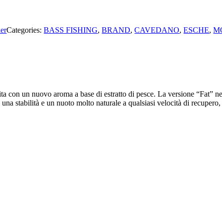
ler
Categories:
BASS FISHING
,
BRAND
,
CAVEDANO
,
ESCHE
,
M
ita con un nuovo aroma a base di estratto di pesce. La versione “Fat” n
na stabilità e un nuoto molto naturale a qualsiasi velocità di recupero