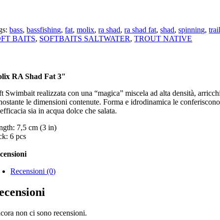
gs:
bass
,
bassfishing
,
fat
,
molix
,
ra shad
,
ra shad fat
,
shad
,
spinning
,
trai
FT BAITS
,
SOFTBAITS SALTWATER
,
TROUT NATIVE
lix RA Shad Fat 3″
ft Swimbait realizzata con una “magica” miscela ad alta densità, arricch
nostante le dimensioni contenute. Forma e idrodinamica le conferiscono u
efficacia sia in acqua dolce che salata.
ngth: 7,5 cm (3 in)
ck: 6 pcs
censioni
Recensioni (0)
ecensioni
cora non ci sono recensioni.