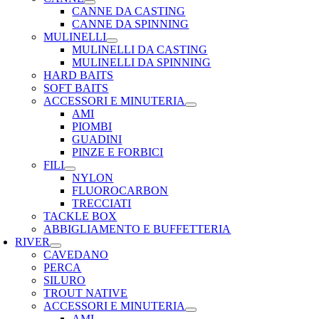
CANNE DA CASTING
CANNE DA SPINNING
MULINELLI
MULINELLI DA CASTING
MULINELLI DA SPINNING
HARD BAITS
SOFT BAITS
ACCESSORI E MINUTERIA
AMI
PIOMBI
GUADINI
PINZE E FORBICI
FILI
NYLON
FLUOROCARBON
TRECCIATI
TACKLE BOX
ABBIGLIAMENTO E BUFFETTERIA
RIVER
CAVEDANO
PERCA
SILURO
TROUT NATIVE
ACCESSORI E MINUTERIA
AMI