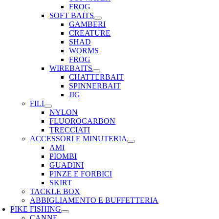
FROG
SOFT BAITS
GAMBERI
CREATURE
SHAD
WORMS
FROG
WIREBAITS
CHATTERBAIT
SPINNERBAIT
JIG
FILI
NYLON
FLUOROCARBON
TRECCIATI
ACCESSORI E MINUTERIA
AMI
PIOMBI
GUADINI
PINZE E FORBICI
SKIRT
TACKLE BOX
ABBIGLIAMENTO E BUFFETTERIA
PIKE FISHING
CANNE