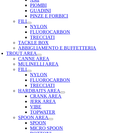
PIOMBI
GUADINI
PINZE E FORBICI
FILI
NYLON
FLUOROCARBON
TRECCIATI
TACKLE BOX
ABBIGLIAMENTO E BUFFETTERIA
TROUT AREA
CANNE AREA
MULINELLI AREA
FILI
NYLON
FLUOROCARBON
TRECCIATI
HARDBAITS AREA
CRANK AREA
JERK AREA
VIBE
TOPWATER
SPOON AREA
SPOON
MICRO SPOON