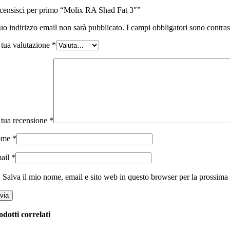
censisci per primo “Molix RA Shad Fat 3″”
tuo indirizzo email non sarà pubblicato.
I campi obbligatori sono contra
 tua valutazione
*
 tua recensione
*
ome
*
ail
*
Salva il mio nome, email e sito web in questo browser per la prossim
odotti correlati