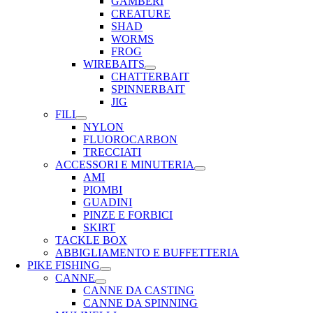
GAMBERI
CREATURE
SHAD
WORMS
FROG
WIREBAITS
CHATTERBAIT
SPINNERBAIT
JIG
FILI
NYLON
FLUOROCARBON
TRECCIATI
ACCESSORI E MINUTERIA
AMI
PIOMBI
GUADINI
PINZE E FORBICI
SKIRT
TACKLE BOX
ABBIGLIAMENTO E BUFFETTERIA
PIKE FISHING
CANNE
CANNE DA CASTING
CANNE DA SPINNING