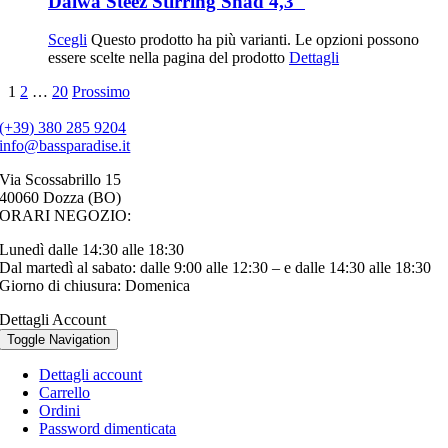
Daiwa Steez Stirring Shad 4,3″
Scegli
Questo prodotto ha più varianti. Le opzioni possono
essere scelte nella pagina del prodotto
Dettagli
1
2
…
20
Prossimo
(+39) 380 285 9204
info@bassparadise.it
Via Scossabrillo 15
40060 Dozza (BO)
ORARI NEGOZIO:
Lunedì dalle 14:30 alle 18:30
Dal martedì al sabato: dalle 9:00 alle 12:30 – e dalle 14:30 alle 18:30
Giorno di chiusura: Domenica
Dettagli Account
Toggle Navigation
Dettagli account
Carrello
Ordini
Password dimenticata