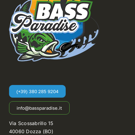
My Account
(+39) 380 285 9204
info@bassparadise.it
Via Scossabrillo 15
40060 Dozza (BO)