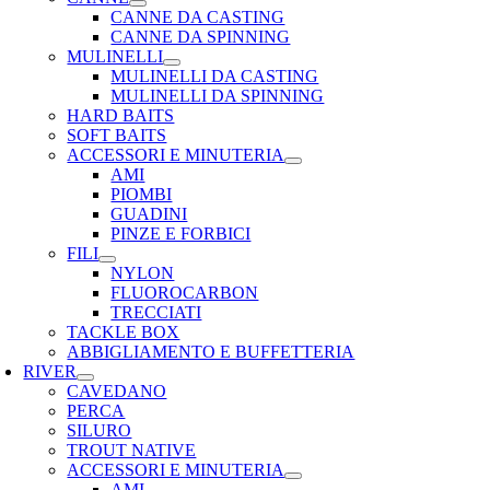
CANNE DA CASTING
CANNE DA SPINNING
MULINELLI
MULINELLI DA CASTING
MULINELLI DA SPINNING
HARD BAITS
SOFT BAITS
ACCESSORI E MINUTERIA
AMI
PIOMBI
GUADINI
PINZE E FORBICI
FILI
NYLON
FLUOROCARBON
TRECCIATI
TACKLE BOX
ABBIGLIAMENTO E BUFFETTERIA
RIVER
CAVEDANO
PERCA
SILURO
TROUT NATIVE
ACCESSORI E MINUTERIA
AMI