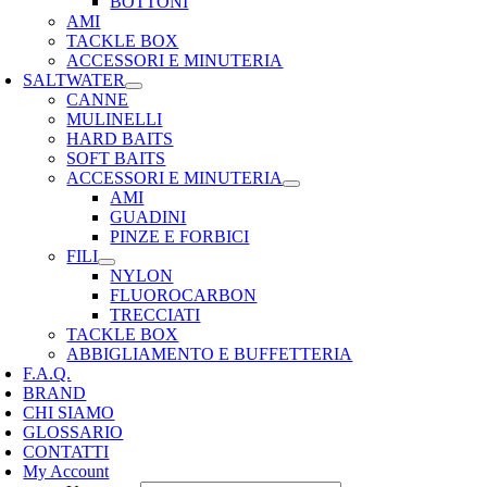
BOTTONI
AMI
TACKLE BOX
ACCESSORI E MINUTERIA
SALTWATER
CANNE
MULINELLI
HARD BAITS
SOFT BAITS
ACCESSORI E MINUTERIA
AMI
GUADINI
PINZE E FORBICI
FILI
NYLON
FLUOROCARBON
TRECCIATI
TACKLE BOX
ABBIGLIAMENTO E BUFFETTERIA
F.A.Q.
BRAND
CHI SIAMO
GLOSSARIO
CONTATTI
My Account