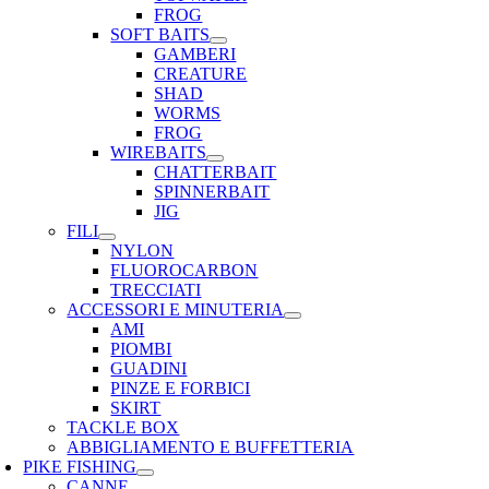
FROG
SOFT BAITS
GAMBERI
CREATURE
SHAD
WORMS
FROG
WIREBAITS
CHATTERBAIT
SPINNERBAIT
JIG
FILI
NYLON
FLUOROCARBON
TRECCIATI
ACCESSORI E MINUTERIA
AMI
PIOMBI
GUADINI
PINZE E FORBICI
SKIRT
TACKLE BOX
ABBIGLIAMENTO E BUFFETTERIA
PIKE FISHING
CANNE