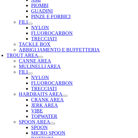
PIOMBI
GUADINI
PINZE E FORBICI
FILI
NYLON
FLUOROCARBON
TRECCIATI
TACKLE BOX
ABBIGLIAMENTO E BUFFETTERIA
TROUT AREA
CANNE AREA
MULINELLI AREA
FILI
NYLON
FLUOROCARBON
TRECCIATI
HARDBAITS AREA
CRANK AREA
JERK AREA
VIBE
TOPWATER
SPOON AREA
SPOON
MICRO SPOON