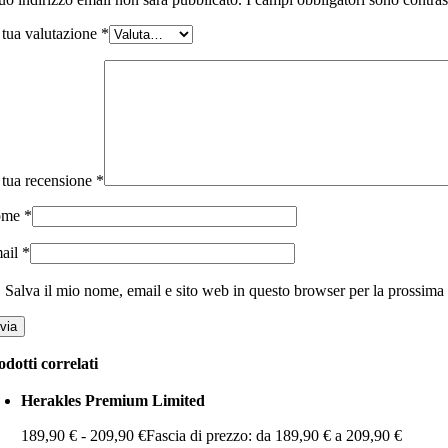
 tua valutazione
*
 tua recensione
*
ome
*
ail
*
Salva il mio nome, email e sito web in questo browser per la prossim
odotti correlati
Herakles Premium Limited
189,90
€
-
209,90
€
Fascia di prezzo: da 189,90 € a 209,90 €