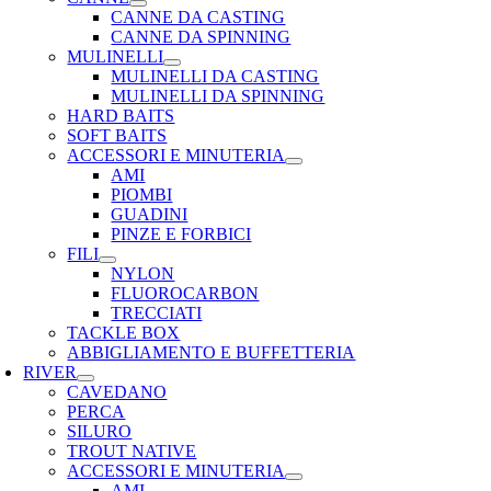
CANNE DA CASTING
CANNE DA SPINNING
MULINELLI
MULINELLI DA CASTING
MULINELLI DA SPINNING
HARD BAITS
SOFT BAITS
ACCESSORI E MINUTERIA
AMI
PIOMBI
GUADINI
PINZE E FORBICI
FILI
NYLON
FLUOROCARBON
TRECCIATI
TACKLE BOX
ABBIGLIAMENTO E BUFFETTERIA
RIVER
CAVEDANO
PERCA
SILURO
TROUT NATIVE
ACCESSORI E MINUTERIA
AMI