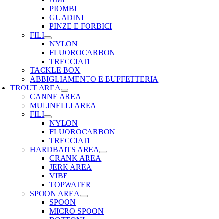
PIOMBI
GUADINI
PINZE E FORBICI
FILI
NYLON
FLUOROCARBON
TRECCIATI
TACKLE BOX
ABBIGLIAMENTO E BUFFETTERIA
TROUT AREA
CANNE AREA
MULINELLI AREA
FILI
NYLON
FLUOROCARBON
TRECCIATI
HARDBAITS AREA
CRANK AREA
JERK AREA
VIBE
TOPWATER
SPOON AREA
SPOON
MICRO SPOON