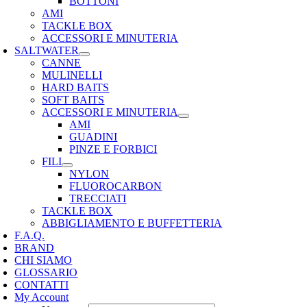
BOTTONI
AMI
TACKLE BOX
ACCESSORI E MINUTERIA
SALTWATER
CANNE
MULINELLI
HARD BAITS
SOFT BAITS
ACCESSORI E MINUTERIA
AMI
GUADINI
PINZE E FORBICI
FILI
NYLON
FLUOROCARBON
TRECCIATI
TACKLE BOX
ABBIGLIAMENTO E BUFFETTERIA
F.A.Q.
BRAND
CHI SIAMO
GLOSSARIO
CONTATTI
My Account