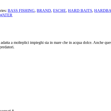
ries:
BASS FISHING
,
BRAND
,
ESCHE
,
HARD BAITS
,
HARDBAI
WATER
atta a molteplici impieghi sia in mare che in acqua dolce. Anche quest
predatori.
ssegnati
*