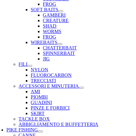
FROG
SOFT BAITS
GAMBERI
CREATURE
SHAD
WORMS
FROG
WIREBAITS
CHATTERBAIT
SPINNERBAIT
JIG
FILI
NYLON
FLUOROCARBON
TRECCIATI
ACCESSORI E MINUTERIA
AMI
PIOMBI
GUADINI
PINZE E FORBICI
SKIRT
TACKLE BOX
ABBIGLIAMENTO E BUFFETTERIA
PIKE FISHING
CANNE