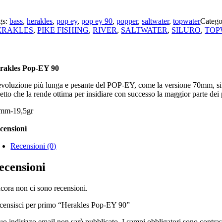
gs:
bass
,
herakles
,
pop ey
,
pop ey 90
,
popper
,
saltwater
,
topwater
Catego
ERAKLES
,
PIKE FISHING
,
RIVER
,
SALTWATER
,
SILURO
,
TOP
rakles Pop-EY 90
evoluzione più lunga e pesante del POP-EY, come la versione 70mm, si ad
etto che la rende ottima per insidiare con successo la maggior parte dei 
mm-19,5gr
censioni
Recensioni (0)
ecensioni
cora non ci sono recensioni.
censisci per primo “Herakles Pop-EY 90”
tuo indirizzo email non sarà pubblicato.
I campi obbligatori sono contra