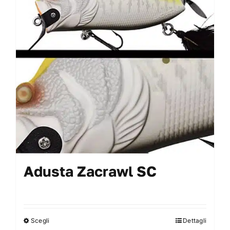
My Account
Adusta Zacrawl SC
Scegli
Dettagli
Questo