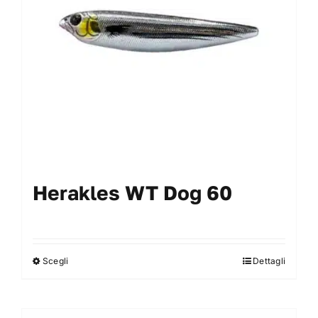
essere
scelte
nella
pagina
del
prodotto
Herakles WT Dog 60
Scegli
Dettagli
Questo
prodotto
ha