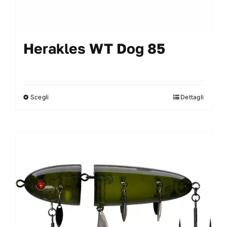
Herakles WT Dog 85
Scegli
Dettagli
Questo
prodotto
ha
più
varianti.
Le
opzioni
possono
essere
scelte