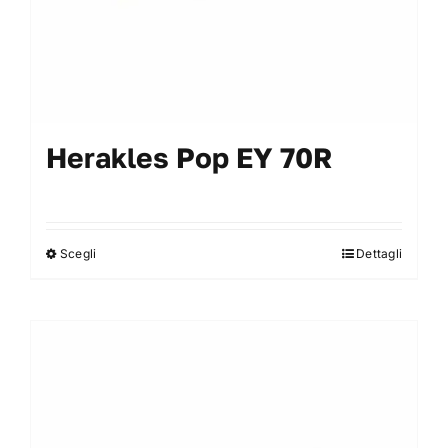
prodotto
Herakles Pop EY 70R
Scegli
Dettagli
Questo
prodotto
ha
più
varianti.
Le
opzioni
possono