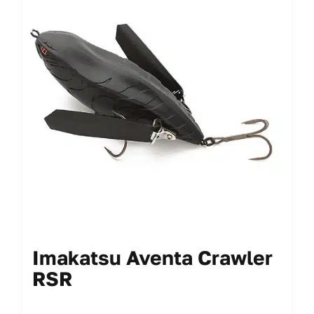
Le
opzioni
possono
essere
scelte
nella
pagina
del
prodotto
Imakatsu Aventa Crawler
RSR