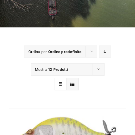
TROUT AREA
SALTWATER
F.A.Q.
Ordina per
Ordine predefinito
BRAND
Mostra
12 Prodotti
CHI SIAMO
GLOSSARIO
CONTATTI