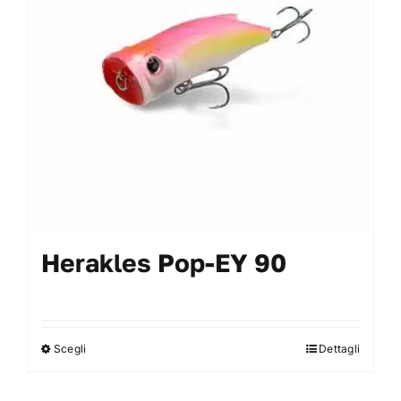
essere
scelte
nella
pagina
del
prodotto
Herakles Pop-EY 90
Scegli
Dettagli
Questo
prodotto
ha