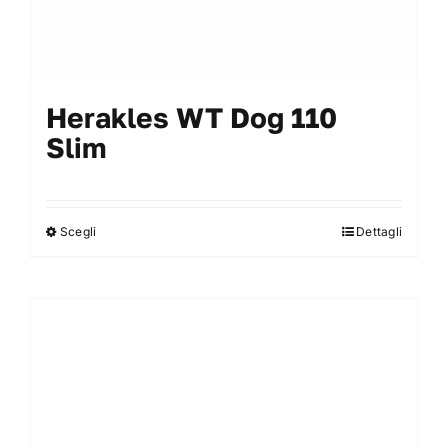
Herakles WT Dog 110
Slim
Scegli
Dettagli
Questo
prodotto
ha
più
varianti.
Le
opzioni
possono