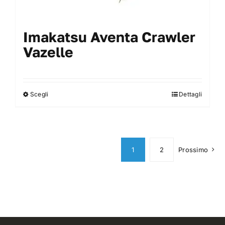
Imakatsu Aventa Crawler
Vazelle
Scegli
Dettagli
Questo
prodotto
ha
più
varianti.
1
2
Prossimo
Le
opzioni
possono
essere
scelte