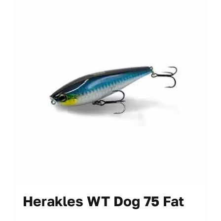
più
varianti.
Le
opzioni
possono
essere
scelte
nella
pagina
del
prodotto
Herakles WT Dog 75 Fat