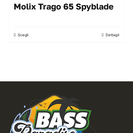
Molix Trago 65 Spyblade
Scegli
Dettagli
Questo
prodotto
ha
più
varianti.
Le
opzioni
possono
essere
scelte
nella
pagina
del