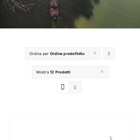
TROUT AREA
SALTWATER
F.A.Q.
Ordina per
Ordine predefinito
BRAND
Mostra
12 Prodotti
CHI SIAMO
GLOSSARIO
CONTATTI