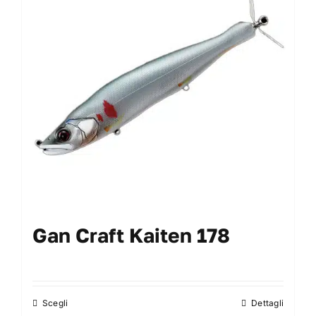
My Account
Gan Craft Kaiten 178
Scegli
Dettagli
Questo