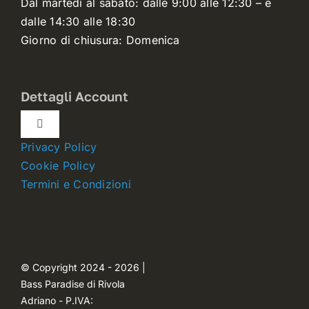
Dal martedì al sabato: dalle 9:00 alle 12:30 – e
dalle 14:30 alle 18:30
Giorno di chiusura: Domenica
Dettagli Account
Toggle
Navigation
Privacy Policy
Dettagli account
Cookie Policy
Termini e Condizioni
Carrello
Ordini
© Copyright 2024 - 2026 |
Bass Paradise di Rivola
Password dimenticata
Adriano - P.IVA: