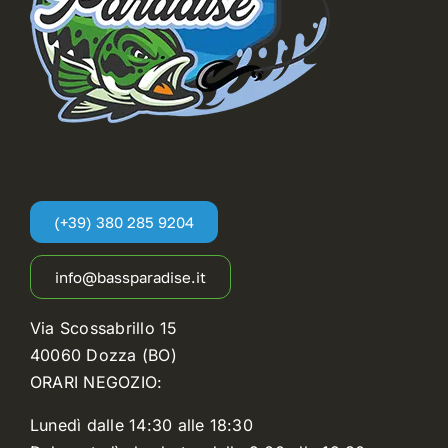
prodotto
(+39) 380 285 9204
info@bassparadise.it
Via Scossabrillo 15
40060 Dozza (BO)
ORARI NEGOZIO:
Lunedì dalle 14:30 alle 18:30