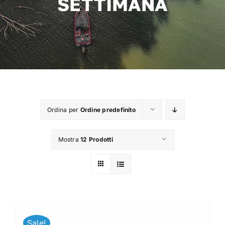
SETTIMANA
TROUT AREA
SALTWATER
F.A.Q.
Ordina per
Ordine predefinito
BRAND
Mostra
12 Prodotti
CHI SIAMO
GLOSSARIO
CONTATTI
Sale!