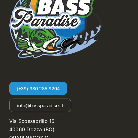
nella
pagina
del
prodotto
(+39) 380 285 9204
info@bassparadise.it
Via Scossabrillo 15
40060 Dozza (BO)
ORARI NEGOZIO: