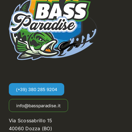
My Account
(+39) 380 285 9204
info@bassparadise.it
Via Scossabrillo 15
40060 Dozza (BO)