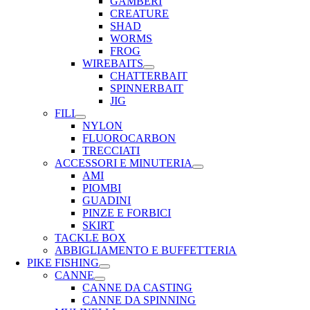
GAMBERI
CREATURE
SHAD
WORMS
FROG
WIREBAITS
CHATTERBAIT
SPINNERBAIT
JIG
FILI
NYLON
FLUOROCARBON
TRECCIATI
ACCESSORI E MINUTERIA
AMI
PIOMBI
GUADINI
PINZE E FORBICI
SKIRT
TACKLE BOX
ABBIGLIAMENTO E BUFFETTERIA
PIKE FISHING
CANNE
CANNE DA CASTING
CANNE DA SPINNING