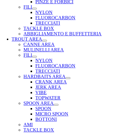
PINZE E FORBICI
FILI
NYLON
FLUOROCARBON
TRECCIATI
TACKLE BOX
ABBIGLIAMENTO E BUFFETTERIA
TROUT AREA
CANNE AREA
MULINELLI AREA
FILI
NYLON
FLUOROCARBON
TRECCIATI
HARDBAITS AREA
CRANK AREA
JERK AREA
VIBE
TOPWATER
SPOON AREA
SPOON
MICRO SPOON
BOTTONI
AMI
TACKLE BOX