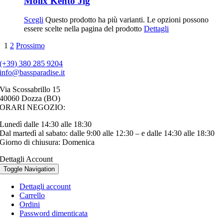
Molix Kento Jig
Scegli
Questo prodotto ha più varianti. Le opzioni possono
essere scelte nella pagina del prodotto
Dettagli
1
2
Prossimo
(+39) 380 285 9204
info@bassparadise.it
Via Scossabrillo 15
40060 Dozza (BO)
ORARI NEGOZIO:
Lunedì dalle 14:30 alle 18:30
Dal martedì al sabato: dalle 9:00 alle 12:30 – e dalle 14:30 alle 18:30
Giorno di chiusura: Domenica
Dettagli Account
Toggle Navigation
Dettagli account
Carrello
Ordini
Password dimenticata