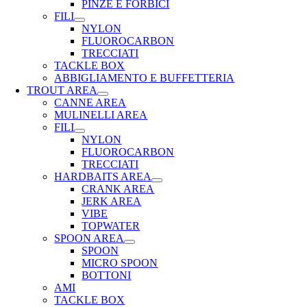
PINZE E FORBICI
FILI
NYLON
FLUOROCARBON
TRECCIATI
TACKLE BOX
ABBIGLIAMENTO E BUFFETTERIA
TROUT AREA
CANNE AREA
MULINELLI AREA
FILI
NYLON
FLUOROCARBON
TRECCIATI
HARDBAITS AREA
CRANK AREA
JERK AREA
VIBE
TOPWATER
SPOON AREA
SPOON
MICRO SPOON
BOTTONI
AMI
TACKLE BOX