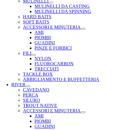
MULINELLI
MULINELLI DA CASTING
MULINELLI DA SPINNING
HARD BAITS
SOFT BAITS
ACCESSORI E MINUTERIA
AMI
PIOMBI
GUADINI
PINZE E FORBICI
FILI
NYLON
FLUOROCARBON
TRECCIATI
TACKLE BOX
ABBIGLIAMENTO E BUFFETTERIA
RIVER
CAVEDANO
PERCA
SILURO
TROUT NATIVE
ACCESSORI E MINUTERIA
AMI
PIOMBI
GUADINI