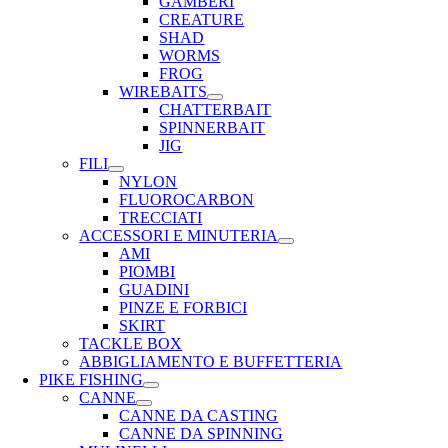
GAMBERI
CREATURE
SHAD
WORMS
FROG
WIREBAITS
CHATTERBAIT
SPINNERBAIT
JIG
FILI
NYLON
FLUOROCARBON
TRECCIATI
ACCESSORI E MINUTERIA
AMI
PIOMBI
GUADINI
PINZE E FORBICI
SKIRT
TACKLE BOX
ABBIGLIAMENTO E BUFFETTERIA
PIKE FISHING
CANNE
CANNE DA CASTING
CANNE DA SPINNING