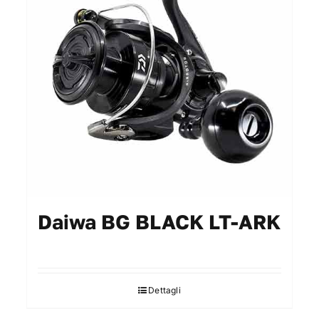
opzioni
possono
essere
scelte
nella
pagina
del
prodotto
Daiwa BG BLACK LT-ARK
Dettagli