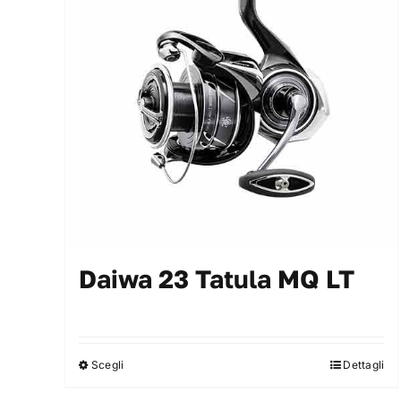
opzioni
possono
essere
scelte
nella
pagina
del
prodotto
Daiwa 23 Tatula MQ LT
Scegli
Dettagli
Questo
prodotto