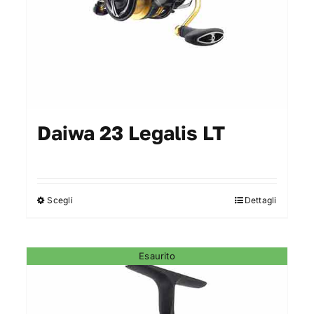
Daiwa 23 Legalis LT
Scegli
Dettagli
Questo
prodotto
ha
Esaurito
più
varianti.
Le