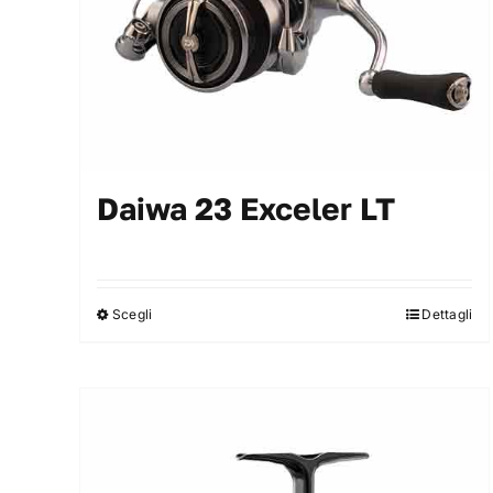
Daiwa 23 Exceler LT
Scegli
Dettagli
Questo
prodotto
ha
più
varianti.
Le