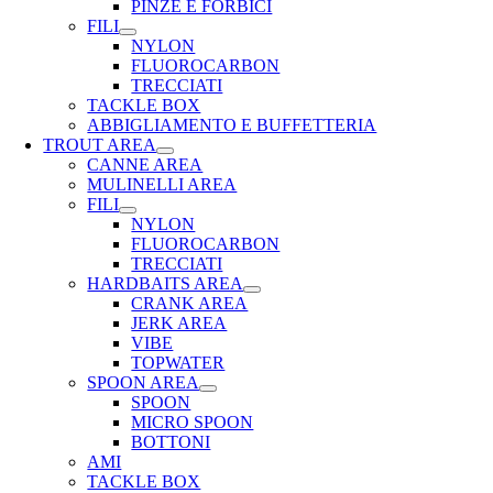
PINZE E FORBICI
FILI
NYLON
FLUOROCARBON
TRECCIATI
TACKLE BOX
ABBIGLIAMENTO E BUFFETTERIA
TROUT AREA
CANNE AREA
MULINELLI AREA
FILI
NYLON
FLUOROCARBON
TRECCIATI
HARDBAITS AREA
CRANK AREA
JERK AREA
VIBE
TOPWATER
SPOON AREA
SPOON
MICRO SPOON
BOTTONI
AMI
TACKLE BOX