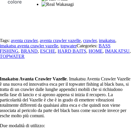
colore
Tags:
aventa crawler
,
aventa crawler vazelle
,
crawler
,
imakatsu
,
imakatsu aventa crawler vazelle
,
topwater
Categories:
BASS
FISHING
,
BRAND
,
ESCHE
,
HARD BAITS
,
HOME
,
IMAKATSU
,
TOPWATER
Imakatsu Avanta Crawler Vazelle
. Imakatsu Aventa Crawler Vazelle
è una nuova ed innovativa esca per il topwater fishing al black bass, si
tratta di un crawler dalle lunghe appendici mobili che si richiudono
nella fase di lancio e si aprono appena si inizia il recupero. La
particolarità del Vazelle è che è in grado di emettere vibrazioni
totalmente differenti da qualsiasi altra esca e che quindi non viene
associata al pericolo da parte del black bass come succede invece per
esche molto più comuni.
Due modalità di utilizzo: