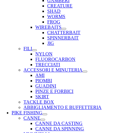
GAMBERI
CREATURE
SHAD
WORMS
FROG
WIREBAITS
CHATTERBAIT
SPINNERBAIT
JIG
FILI
NYLON
FLUOROCARBON
TRECCIATI
ACCESSORI E MINUTERIA
AMI
PIOMBI
GUADINI
PINZE E FORBICI
SKIRT
TACKLE BOX
ABBIGLIAMENTO E BUFFETTERIA
PIKE FISHING
CANNE
CANNE DA CASTING
CANNE DA SPINNING