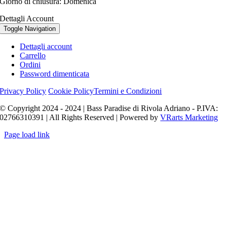
Giorno di chiusura: Domenica
Dettagli Account
Toggle Navigation
Dettagli account
Carrello
Ordini
Password dimenticata
Privacy Policy
Cookie Policy
Termini e Condizioni
© Copyright 2024 - 2024 | Bass Paradise di Rivola Adriano - P.IVA:
02766310391 | All Rights Reserved | Powered by
VRarts Marketing
Page load link