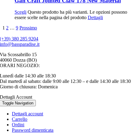
Gan Craft Jointed Claw 178 New Material
Scegli
Questo prodotto ha più varianti. Le opzioni possono
essere scelte nella pagina del prodotto
Dettagli
1
2
…
9
Prossimo
(+39) 380 285 9204
info@bassparadise.it
Via Scossabrillo 15
40060 Dozza (BO)
ORARI NEGOZIO:
Lunedì dalle 14:30 alle 18:30
Dal martedì al sabato: dalle 9:00 alle 12:30 – e dalle 14:30 alle 18:30
Giorno di chiusura: Domenica
Dettagli Account
Toggle Navigation
Dettagli account
Carrello
Ordini
Password dimenticata