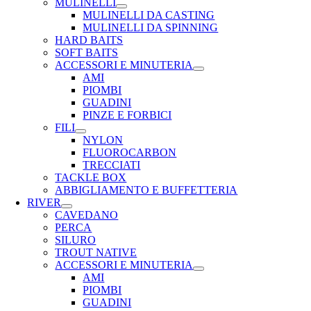
MULINELLI
MULINELLI DA CASTING
MULINELLI DA SPINNING
HARD BAITS
SOFT BAITS
ACCESSORI E MINUTERIA
AMI
PIOMBI
GUADINI
PINZE E FORBICI
FILI
NYLON
FLUOROCARBON
TRECCIATI
TACKLE BOX
ABBIGLIAMENTO E BUFFETTERIA
RIVER
CAVEDANO
PERCA
SILURO
TROUT NATIVE
ACCESSORI E MINUTERIA
AMI
PIOMBI
GUADINI