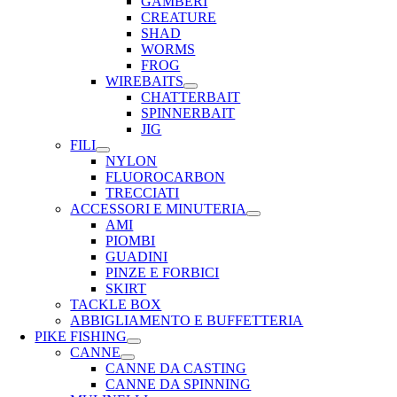
GAMBERI
CREATURE
SHAD
WORMS
FROG
WIREBAITS
CHATTERBAIT
SPINNERBAIT
JIG
FILI
NYLON
FLUOROCARBON
TRECCIATI
ACCESSORI E MINUTERIA
AMI
PIOMBI
GUADINI
PINZE E FORBICI
SKIRT
TACKLE BOX
ABBIGLIAMENTO E BUFFETTERIA
PIKE FISHING
CANNE
CANNE DA CASTING
CANNE DA SPINNING