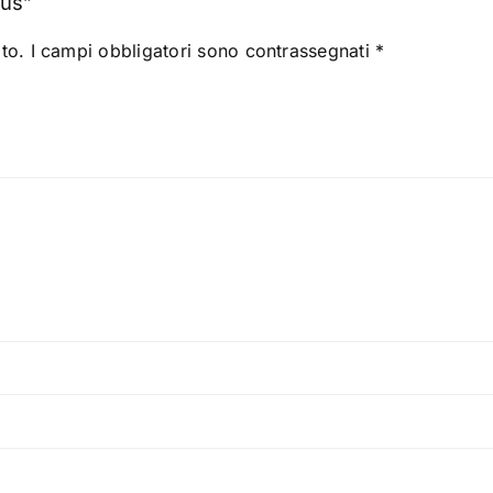
lus”
to.
I campi obbligatori sono contrassegnati
*