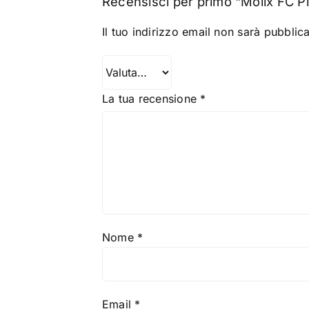
Recensisci per primo “Molix FC P
Il tuo indirizzo email non sarà pubblica
La tua recensione
*
Nome
*
Email
*