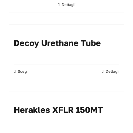
Dettagli
scelte
nella
pagina
del
prodotto
Decoy Urethane Tube
Scegli
Dettagli
Questo
prodotto
ha
più
varianti.
Herakles XFLR 150MT
Le
opzioni
possono