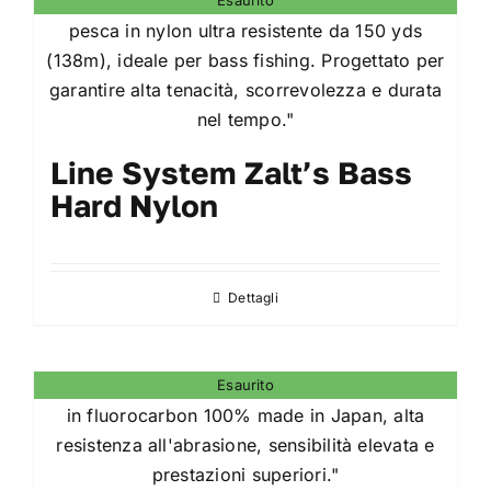
più
varianti.
Le
opzioni
possono
essere
Line System Zalt’s Bass
scelte
Hard Nylon
nella
pagina
del
Dettagli
prodotto
Esaurito