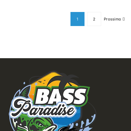
ha
più
varianti.
1
2
Prossimo
Le
opzioni
possono
essere
scelte
nella
pagina
del
prodotto