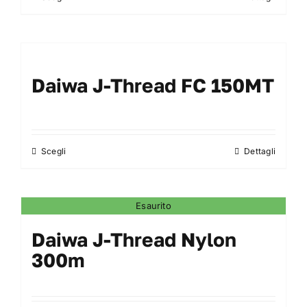
prodotto
ha
più
varianti.
Daiwa J-Thread FC 150MT
Le
opzioni
possono
essere
Scegli
Dettagli
Questo
scelte
prodotto
nella
ha
pagina
Esaurito
più
del
varianti.
Daiwa J-Thread Nylon
prodotto
Le
300m
opzioni
possono
essere