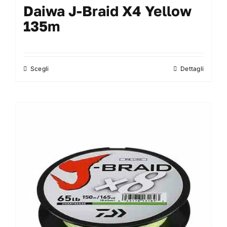
Daiwa J-Braid X4 Yellow
135m
Scegli
Dettagli
Questo
prodotto
ha
più
varianti.
Le
opzioni
possono
essere
scelte
nella
pagina