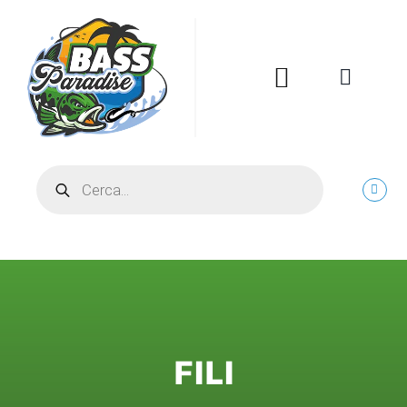
Salta
al
contenuto
Toggle
Navigatio
HOME
Products
search
PROMO
BASSFISHING
PIKE FISHING
FILI
RIVER