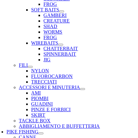
FROG
SOFT BAITS
GAMBERI
CREATURE
SHAD
WORMS
FROG
WIREBAITS
CHATTERBAIT
SPINNERBAIT
JIG
FILI
NYLON
FLUOROCARBON
TRECCIATI
ACCESSORI E MINUTERIA
AMI
PIOMBI
GUADINI
PINZE E FORBICI
SKIRT
TACKLE BOX
ABBIGLIAMENTO E BUFFETTERIA
PIKE FISHING
CANNE