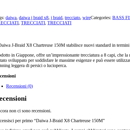
gs:
daiwa
,
daiwa j braid x8
,
j braid
,
trecciato
,
wire
Categories:
BASS F
ECCIATI
,
TRECCIATI
,
TRECCIATI
Daiwa J-Braid X8 Chartreuse 150M stabilisce nuovi standard in termini di
odotto in Giappone, offre un’impressionante trecciatura a 8 capi, che la 
tato sviluppato per soddisfare le massime esigenze e può essere utilizza
nning leggera di persici o lucioperca.
censioni
Recensioni (0)
ecensioni
cora non ci sono recensioni.
censisci per primo “Daiwa J-Braid X8 Chartreuse 150M”