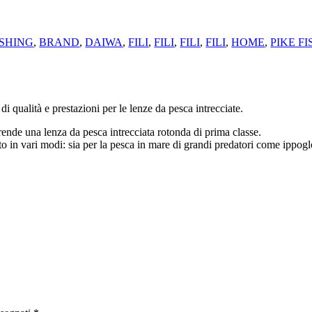
ISHING
,
BRAND
,
DAIWA
,
FILI
,
FILI
,
FILI
,
FILI
,
HOME
,
PIKE F
 qualità e prestazioni per le lenze da pesca intrecciate.
rende una lenza da pesca intrecciata rotonda di prima classe.
to in vari modi: sia per la pesca in mare di grandi predatori come ippogl