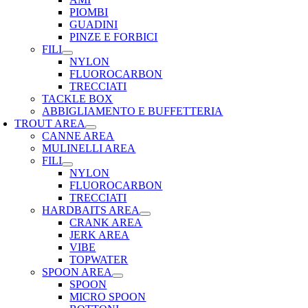
PIOMBI
GUADINI
PINZE E FORBICI
FILI
NYLON
FLUOROCARBON
TRECCIATI
TACKLE BOX
ABBIGLIAMENTO E BUFFETTERIA
TROUT AREA
CANNE AREA
MULINELLI AREA
FILI
NYLON
FLUOROCARBON
TRECCIATI
HARDBAITS AREA
CRANK AREA
JERK AREA
VIBE
TOPWATER
SPOON AREA
SPOON
MICRO SPOON