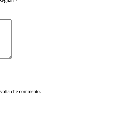
ssegnati
*
a volta che commento.