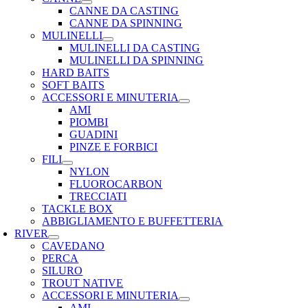
CANNE DA CASTING
CANNE DA SPINNING
MULINELLI
MULINELLI DA CASTING
MULINELLI DA SPINNING
HARD BAITS
SOFT BAITS
ACCESSORI E MINUTERIA
AMI
PIOMBI
GUADINI
PINZE E FORBICI
FILI
NYLON
FLUOROCARBON
TRECCIATI
TACKLE BOX
ABBIGLIAMENTO E BUFFETTERIA
RIVER
CAVEDANO
PERCA
SILURO
TROUT NATIVE
ACCESSORI E MINUTERIA
AMI