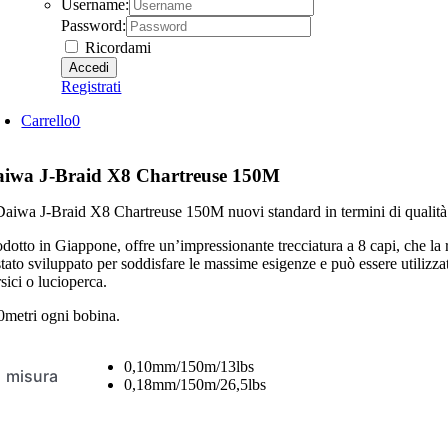
Username:
Password:
Ricordami
Registrati
Carrello
0
aiwa J-Braid X8 Chartreuse 150M
 Daiwa J-Braid X8 Chartreuse 150M nuovi standard in termini di qualità e
odotto in Giappone, offre un’impressionante trecciatura a 8 capi, che la 
tato sviluppato per soddisfare le massime esigenze e può essere utilizza
sici o lucioperca.
0metri ogni bobina.
0,10mm/150m/13lbs
misura
0,18mm/150m/26,5lbs