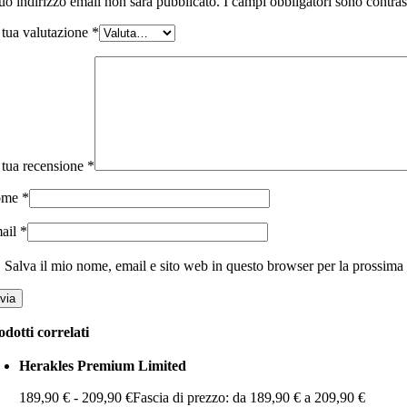
tuo indirizzo email non sarà pubblicato.
I campi obbligatori sono contra
 tua valutazione
*
 tua recensione
*
ome
*
ail
*
Salva il mio nome, email e sito web in questo browser per la prossim
odotti correlati
Herakles Premium Limited
189,90
€
-
209,90
€
Fascia di prezzo: da 189,90 € a 209,90 €