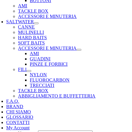
BOTTONI
AMI
TACKLE BOX
ACCESSORI E MINUTERIA
SALTWATER
CANNE
MULINELLI
HARD BAITS
SOFT BAITS
ACCESSORI E MINUTERIA
AMI
GUADINI
PINZE E FORBICI
FILI
NYLON
FLUOROCARBON
TRECCIATI
TACKLE BOX
ABBIGLIAMENTO E BUFFETTERIA
F.A.Q.
BRAND
CHI SIAMO
GLOSSARIO
CONTATTI
My Account