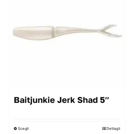
My Account
Baitjunkie Jerk Shad 5″
Scegli
Dettagli
Questo