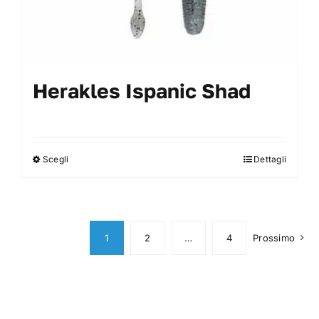
Herakles Ispanic Shad
Scegli
Dettagli
Questo
prodotto
ha
più
varianti.
1
2
…
4
Prossimo
Le
opzioni
possono
essere