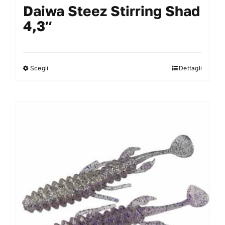
Daiwa Steez Stirring Shad
4,3″
Scegli
Dettagli
Questo
prodotto
ha
più
varianti.
Le
opzioni
possono
essere
scelte
nella
pagina