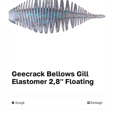
essere
scelte
nella
pagina
del
prodotto
Geecrack Bellows Gill
Elastomer 2,8″ Floating
Scegli
Dettagli
Questo
prodotto