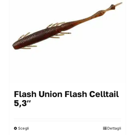
possono
essere
scelte
nella
pagina
del
prodotto
Flash Union Flash Celltail
5,3″
Scegli
Dettagli
Questo