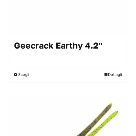
prodotto
Geecrack Earthy 4.2″
Scegli
Dettagli
Questo
prodotto
ha
più
varianti.
Le
opzioni
possono