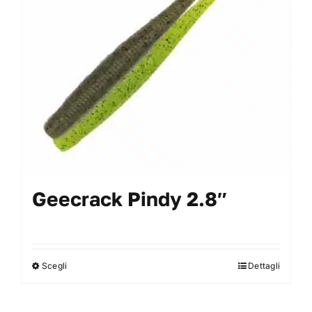
essere
scelte
nella
pagina
del
prodotto
Geecrack Pindy 2.8″
Scegli
Dettagli
Questo
prodotto
ha