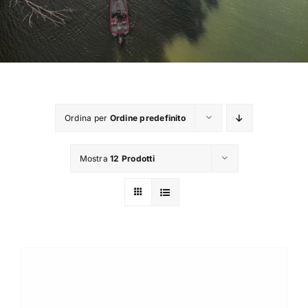
TROUT AREA
SALTWATER
F.A.Q.
Ordina per
Ordine predefinito
BRAND
Mostra
12 Prodotti
CHI SIAMO
GLOSSARIO
CONTATTI