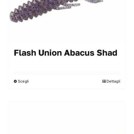
del
prodotto
Flash Union Abacus Shad
Scegli
Dettagli
Questo
prodotto
ha
più
varianti.
Le
opzioni