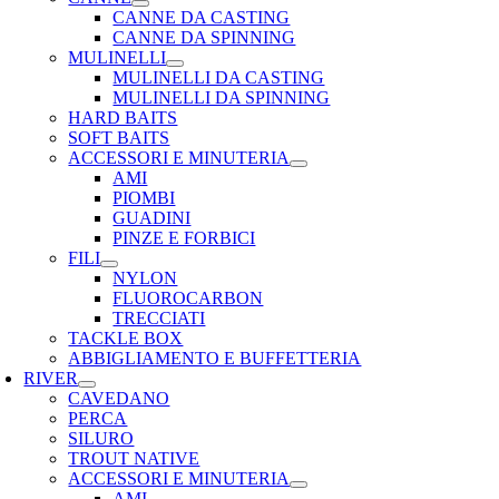
CANNE DA CASTING
CANNE DA SPINNING
MULINELLI
MULINELLI DA CASTING
MULINELLI DA SPINNING
HARD BAITS
SOFT BAITS
ACCESSORI E MINUTERIA
AMI
PIOMBI
GUADINI
PINZE E FORBICI
FILI
NYLON
FLUOROCARBON
TRECCIATI
TACKLE BOX
ABBIGLIAMENTO E BUFFETTERIA
RIVER
CAVEDANO
PERCA
SILURO
TROUT NATIVE
ACCESSORI E MINUTERIA
AMI