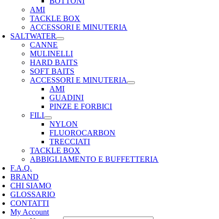
BOTTONI
AMI
TACKLE BOX
ACCESSORI E MINUTERIA
SALTWATER
CANNE
MULINELLI
HARD BAITS
SOFT BAITS
ACCESSORI E MINUTERIA
AMI
GUADINI
PINZE E FORBICI
FILI
NYLON
FLUOROCARBON
TRECCIATI
TACKLE BOX
ABBIGLIAMENTO E BUFFETTERIA
F.A.Q.
BRAND
CHI SIAMO
GLOSSARIO
CONTATTI
My Account