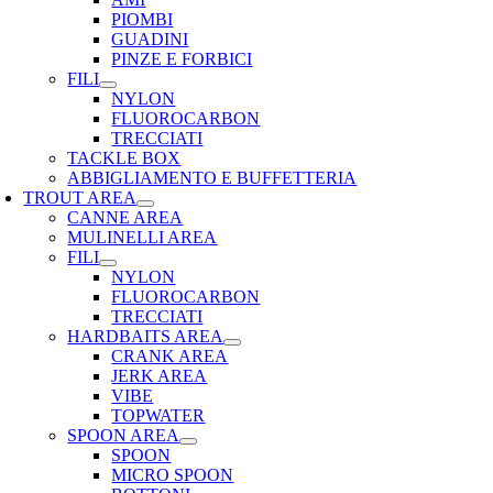
PIOMBI
GUADINI
PINZE E FORBICI
FILI
NYLON
FLUOROCARBON
TRECCIATI
TACKLE BOX
ABBIGLIAMENTO E BUFFETTERIA
TROUT AREA
CANNE AREA
MULINELLI AREA
FILI
NYLON
FLUOROCARBON
TRECCIATI
HARDBAITS AREA
CRANK AREA
JERK AREA
VIBE
TOPWATER
SPOON AREA
SPOON
MICRO SPOON