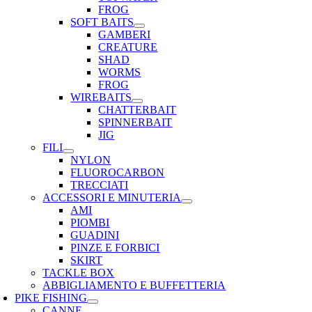
FROG
SOFT BAITS
GAMBERI
CREATURE
SHAD
WORMS
FROG
WIREBAITS
CHATTERBAIT
SPINNERBAIT
JIG
FILI
NYLON
FLUOROCARBON
TRECCIATI
ACCESSORI E MINUTERIA
AMI
PIOMBI
GUADINI
PINZE E FORBICI
SKIRT
TACKLE BOX
ABBIGLIAMENTO E BUFFETTERIA
PIKE FISHING
CANNE