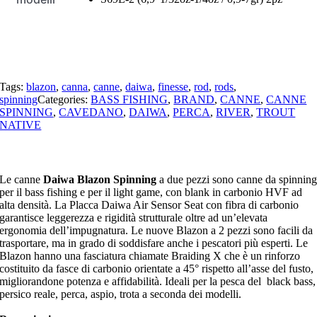
Tags:
blazon
,
canna
,
canne
,
daiwa
,
finesse
,
rod
,
rods
,
spinning
Categories:
BASS FISHING
,
BRAND
,
CANNE
,
CANNE
SPINNING
,
CAVEDANO
,
DAIWA
,
PERCA
,
RIVER
,
TROUT
NATIVE
Le canne
Daiwa Blazon Spinning
a due pezzi sono canne da spinnin
per il bass fishing e per il light game, con blank in carbonio HVF ad
alta densità. La Placca Daiwa Air Sensor Seat con fibra di carbonio
garantisce leggerezza e rigidità strutturale oltre ad un’elevata
ergonomia dell’impugnatura. Le nuove Blazon a 2 pezzi sono facili da
trasportare, ma in grado di soddisfare anche i pescatori più esperti. Le
Blazon hanno una fasciatura chiamate Braiding X che è un rinforzo
costituito da fasce di carbonio orientate a 45° rispetto all’asse del fusto,
migliorandone potenza e affidabilità. Ideali per la pesca del black bass,
persico reale, perca, aspio, trota a seconda dei modelli.