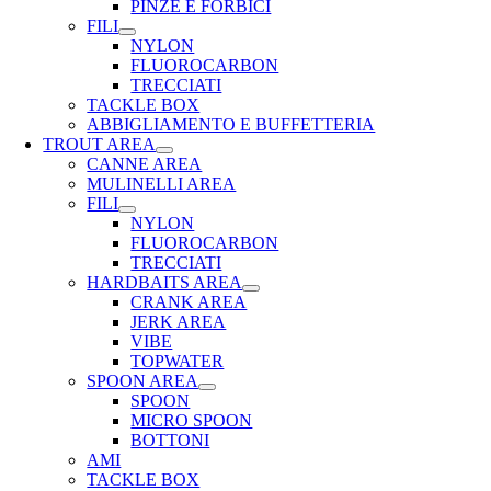
PINZE E FORBICI
FILI
NYLON
FLUOROCARBON
TRECCIATI
TACKLE BOX
ABBIGLIAMENTO E BUFFETTERIA
TROUT AREA
CANNE AREA
MULINELLI AREA
FILI
NYLON
FLUOROCARBON
TRECCIATI
HARDBAITS AREA
CRANK AREA
JERK AREA
VIBE
TOPWATER
SPOON AREA
SPOON
MICRO SPOON
BOTTONI
AMI
TACKLE BOX