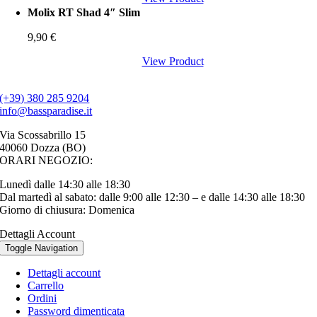
Molix RT Shad 4″ Slim
9,90
€
View Product
(+39) 380 285 9204
info@bassparadise.it
Via Scossabrillo 15
40060 Dozza (BO)
ORARI NEGOZIO:
Lunedì dalle 14:30 alle 18:30
Dal martedì al sabato: dalle 9:00 alle 12:30 – e dalle 14:30 alle 18:30
Giorno di chiusura: Domenica
Dettagli Account
Toggle Navigation
Dettagli account
Carrello
Ordini
Password dimenticata