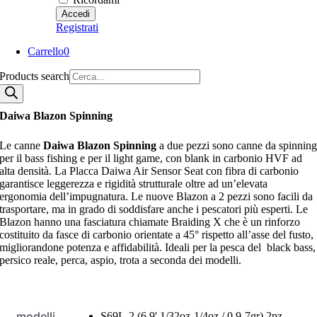
Registrati
Carrello
0
Products search
Daiwa Blazon Spinning
Le canne
Daiwa Blazon Spinning
a due pezzi sono canne da spinnin
per il bass fishing e per il light game, con blank in carbonio HVF ad
alta densità. La Placca Daiwa Air Sensor Seat con fibra di carbonio
garantisce leggerezza e rigidità strutturale oltre ad un’elevata
ergonomia dell’impugnatura. Le nuove Blazon a 2 pezzi sono facili da
trasportare, ma in grado di soddisfare anche i pescatori più esperti. Le
Blazon hanno una fasciatura chiamate Braiding X che è un rinforzo
costituito da fasce di carbonio orientate a 45° rispetto all’asse del fusto,
migliorandone potenza e affidabilità. Ideali per la pesca del black bass,
persico reale, perca, aspio, trota a seconda dei modelli.
modelli
S69L-2 (6,9' 1/32oz-1/4oz / 0,9-7gr) 2pz