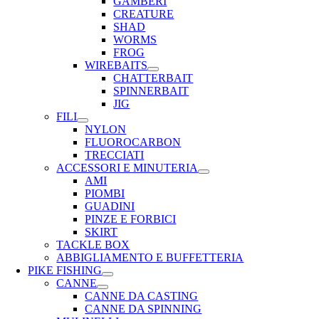
GAMBERI
CREATURE
SHAD
WORMS
FROG
WIREBAITS
CHATTERBAIT
SPINNERBAIT
JIG
FILI
NYLON
FLUOROCARBON
TRECCIATI
ACCESSORI E MINUTERIA
AMI
PIOMBI
GUADINI
PINZE E FORBICI
SKIRT
TACKLE BOX
ABBIGLIAMENTO E BUFFETTERIA
PIKE FISHING
CANNE
CANNE DA CASTING
CANNE DA SPINNING