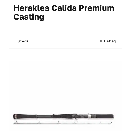
Herakles Calida Premium
Casting
Scegli
Dettagli
Questo
prodotto
ha
più
varianti.
Le
opzioni
possono
essere
scelte
nella
pagina