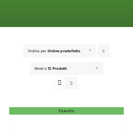
TROUT AREA
SALTWATER
F.A.Q.
Ordina per
Ordine predefinito
BRAND
Mostra
12 Prodotti
CHI SIAMO
GLOSSARIO
Esaurito
CONTATTI