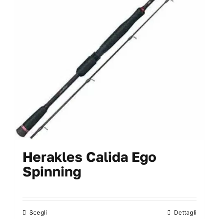
possono
essere
scelte
nella
pagina
del
prodotto
Herakles Calida Ego
Spinning
Scegli
Dettagli
Questo