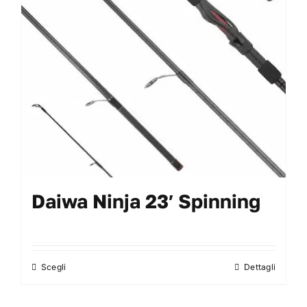
Daiwa Ninja 23′ Spinning
Scegli
Dettagli
Questo
prodotto
ha