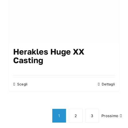
del
prodotto
Herakles Huge XX
Casting
Scegli
Dettagli
Questo
prodotto
ha
più
varianti.
1
2
3
Prossimo
Le