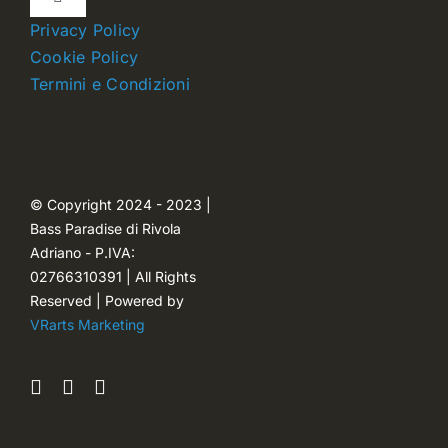
Toggle
Navigation
Privacy Policy
Dettagli account
Cookie Policy
Termini e Condizioni
Carrello
Ordini
© Copyright 2024 - 2023 |
Bass Paradise di Rivola
Password dimenticata
Adriano - P.IVA:
02766310391 | All Rights
Reserved | Powered by
VRarts Marketing