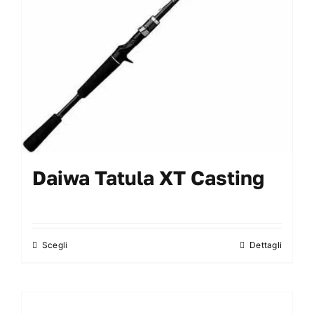
scelte
nella
pagina
del
prodotto
Daiwa Tatula XT Casting
Scegli
Dettagli
Questo
prodotto
ha
più