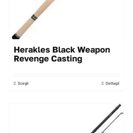
del
prodotto
Herakles Black Weapon
Revenge Casting
Scegli
Dettagli
Questo
prodotto
ha
più
varianti.
Le
opzioni