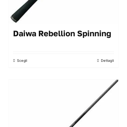
Daiwa Rebellion Spinning
Scegli
Dettagli
Questo
prodotto
ha
più
varianti.
Le
opzioni
possono
essere