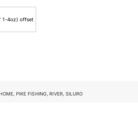
 1-4oz) offset
HOME
,
PIKE FISHING
,
RIVER
,
SILURO