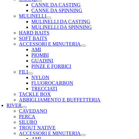
CANNE DA CASTING
CANNE DA SPINNING
MULINELLI
MULINELLI DA CASTING
MULINELLI DA SPINNING
HARD BAITS
SOFT BAITS
ACCESSORI E MINUTERIA
AMI
PIOMBI
GUADINI
PINZE E FORBICI
FILI
NYLON
FLUOROCARBON
TRECCIATI
TACKLE BOX
ABBIGLIAMENTO E BUFFETTERIA
RIVER
CAVEDANO
PERCA
SILURO
TROUT NATIVE
ACCESSORI E MINUTERIA
AMI