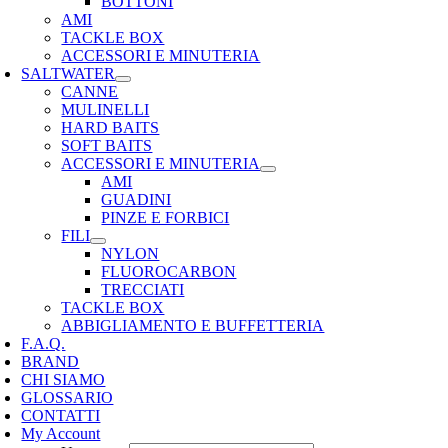
BOTTONI
AMI
TACKLE BOX
ACCESSORI E MINUTERIA
SALTWATER
CANNE
MULINELLI
HARD BAITS
SOFT BAITS
ACCESSORI E MINUTERIA
AMI
GUADINI
PINZE E FORBICI
FILI
NYLON
FLUOROCARBON
TRECCIATI
TACKLE BOX
ABBIGLIAMENTO E BUFFETTERIA
F.A.Q.
BRAND
CHI SIAMO
GLOSSARIO
CONTATTI
My Account