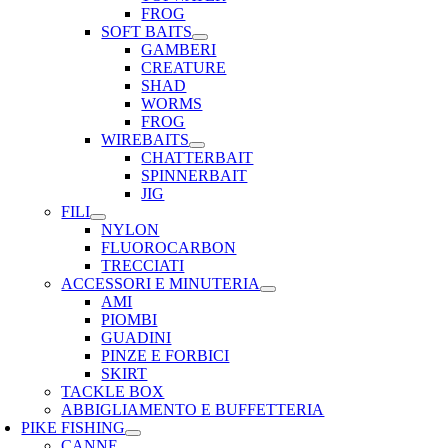
FROG
SOFT BAITS
GAMBERI
CREATURE
SHAD
WORMS
FROG
WIREBAITS
CHATTERBAIT
SPINNERBAIT
JIG
FILI
NYLON
FLUOROCARBON
TRECCIATI
ACCESSORI E MINUTERIA
AMI
PIOMBI
GUADINI
PINZE E FORBICI
SKIRT
TACKLE BOX
ABBIGLIAMENTO E BUFFETTERIA
PIKE FISHING
CANNE