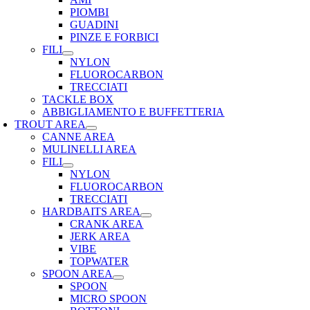
PIOMBI
GUADINI
PINZE E FORBICI
FILI
NYLON
FLUOROCARBON
TRECCIATI
TACKLE BOX
ABBIGLIAMENTO E BUFFETTERIA
TROUT AREA
CANNE AREA
MULINELLI AREA
FILI
NYLON
FLUOROCARBON
TRECCIATI
HARDBAITS AREA
CRANK AREA
JERK AREA
VIBE
TOPWATER
SPOON AREA
SPOON
MICRO SPOON