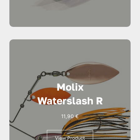
a
24,90 €
Molix
Waterslash R
11,90
€
View Product