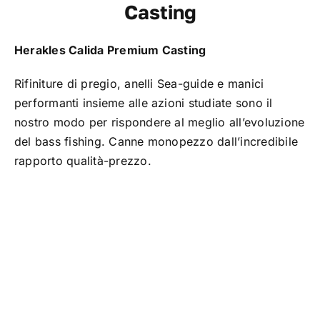
Casting
TROUT AREA
Herakles Calida Premium Casting
SALTWATER
Rifiniture di pregio, anelli Sea-guide e manici
performanti insieme alle azioni studiate sono il
F.A.Q.
nostro modo per rispondere al meglio all’evoluzione
del bass fishing. Canne monopezzo dall’incredibile
rapporto qualità-prezzo.
BRAND
CHI SIAMO
GLOSSARIO
CONTATTI