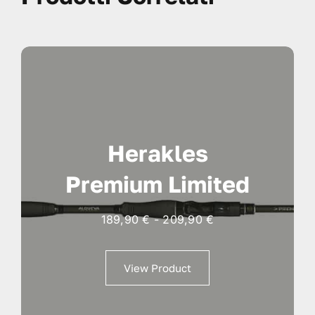
Herakles
Premium Limited
Fascia
189,90
€
-
209,90
€
di
prezzo:
View Product
da
189,90 €
a