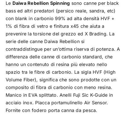
Le
Daiwa Rebellion Spinning
sono canne per black
TROUT AREA
bass ed altri predatori (persico reale, sandra, etc)
con blank in carbonio 99% ad alta densità HVF +
1% di fibra di vetro e finitura x45 che aiuta a
SALTWATER
prevenire la torsione del grezzo ed X Brading. La
serie delle canne Daiwa Rebellion si
F.A.Q.
contraddistingue per un’ottima riserva di potenza. A
differenza delle canne di carbonio standard, che
BRAND
hanno un contenuto di resina più elevato nello
spazio tra le fibre di carbonio. La sigla HVF (High
Volume Fiber), significa che sono prodotte con un
CHI SIAMO
composito di fibra di carbonio con meno resina.
Manico in EVA splittato. Anelli Fuji Sic K-Guide in
GLOSSARIO
acciaio inox. Placca portamulinello Air Sensor.
Fornite con fodero porta canna da pesca.
CONTATTI