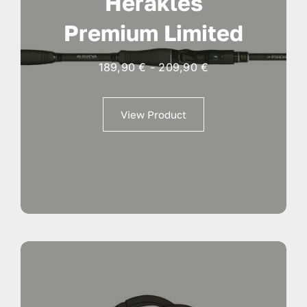
Herakles
Premium Limited
Fascia
189,90
€
-
209,90
€
di
prezzo:
View Product
da
189,90 €
a
209,90 €