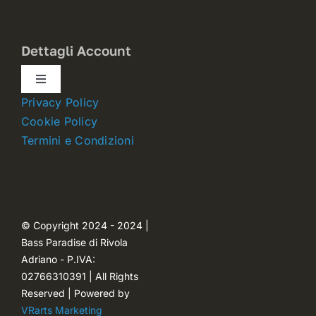
Dettagli Account
Toggle
Navigation
Privacy Policy
Dettagli account
Cookie Policy
Termini e Condizioni
Carrello
Ordini
© Copyright 2024 - 2024 |
Bass Paradise di Rivola
Password dimenticata
Adriano - P.IVA:
02766310391 | All Rights
Reserved | Powered by
VRarts Marketing