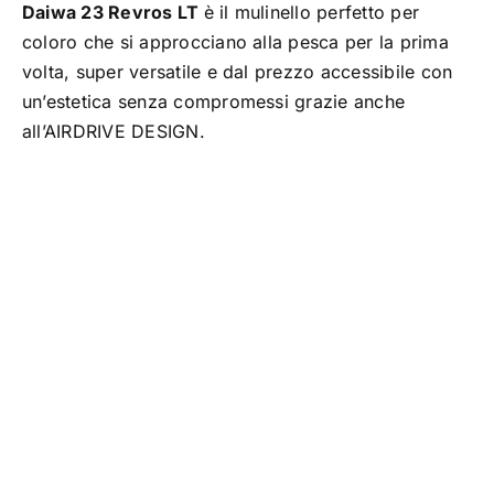
Daiwa 23 Revros LT
è il mulinello perfetto per
TROUT AREA
coloro che si approcciano alla pesca per la prima
volta, super versatile e dal prezzo accessibile con
un’estetica senza compromessi grazie anche
SALTWATER
all’AIRDRIVE DESIGN.
F.A.Q.
BRAND
CHI SIAMO
GLOSSARIO
CONTATTI