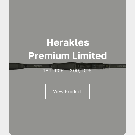
Herakles
Premium Limited
Fascia
189,90
€
-
209,90
€
di
prezzo:
View Product
da
189,90 €
a
209,90 €