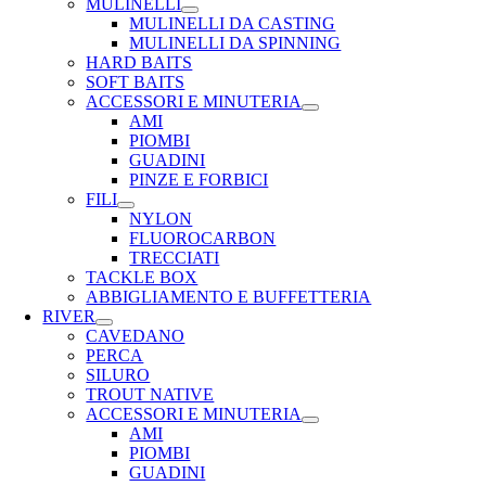
MULINELLI
MULINELLI DA CASTING
MULINELLI DA SPINNING
HARD BAITS
SOFT BAITS
ACCESSORI E MINUTERIA
AMI
PIOMBI
GUADINI
PINZE E FORBICI
FILI
NYLON
FLUOROCARBON
TRECCIATI
TACKLE BOX
ABBIGLIAMENTO E BUFFETTERIA
RIVER
CAVEDANO
PERCA
SILURO
TROUT NATIVE
ACCESSORI E MINUTERIA
AMI
PIOMBI
GUADINI