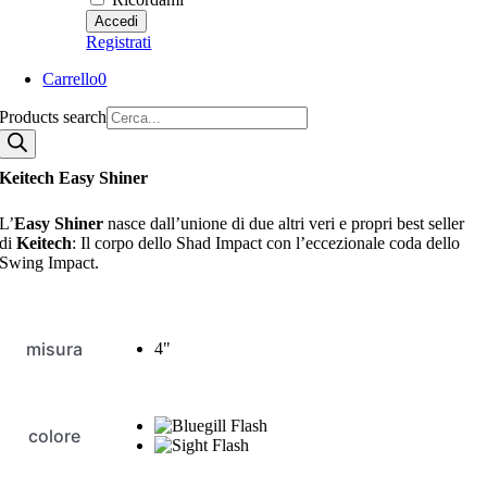
Registrati
Carrello
0
Products search
Keitech Easy Shiner
L’
Easy Shiner
nasce dall’unione di due altri veri e propri best seller
di
Keitech
: Il corpo dello Shad Impact con l’eccezionale coda dello
Swing Impact.
misura
4"
colore