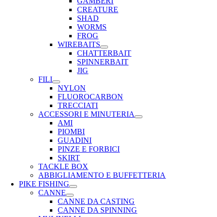
GAMBERI
CREATURE
SHAD
WORMS
FROG
WIREBAITS
CHATTERBAIT
SPINNERBAIT
JIG
FILI
NYLON
FLUOROCARBON
TRECCIATI
ACCESSORI E MINUTERIA
AMI
PIOMBI
GUADINI
PINZE E FORBICI
SKIRT
TACKLE BOX
ABBIGLIAMENTO E BUFFETTERIA
PIKE FISHING
CANNE
CANNE DA CASTING
CANNE DA SPINNING