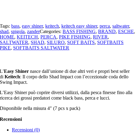
Tags:
bass
,
easy shiner
,
keitech
,
keitech easy shiner
,
perca
,
saltwater
,
shad
,
spigola
,
zander
Categories:
BASS FISHING
,
BRAND
,
ESCHE
,
HOME
,
KEITECH
,
PERCA
,
PIKE FISHING
,
RIVER
,
SALTWATER
,
SHAD
,
SILURO
,
SOFT BAITS
,
SOFTBAITS
PIKE
,
SOFTBAITS SALTWATER
L’
Easy Shiner
nasce dall’unione di due altri veri e propri best seller
di
Keitech
: Il corpo dello Shad Impact con l’eccezionale coda dello
Swing Impact.
L’Easy Shiner può coprire diversi utilizzi, dalla pesca finesse fino alla
ricerca dei grossi predatori come black bass, perca e lucci.
Disponibile nella misura 4″ (7 pcs x pack)
Recensioni
Recensioni (0)