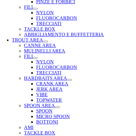
PINZE E FORBICI
FILI
NYLON
FLUOROCARBON
TRECCIATI
TACKLE BOX
ABBIGLIAMENTO E BUFFETTERIA
TROUT AREA
CANNE AREA
MULINELLI AREA
FILI
NYLON
FLUOROCARBON
TRECCIATI
HARDBAITS AREA
CRANK AREA
JERK AREA
VIBE
TOPWATER
SPOON AREA
SPOON
MICRO SPOON
BOTTONI
AMI
TACKLE BOX