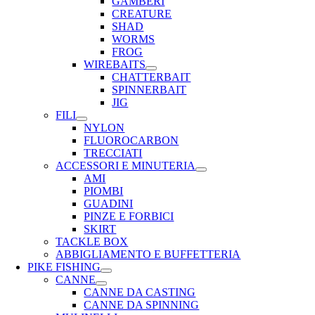
GAMBERI
CREATURE
SHAD
WORMS
FROG
WIREBAITS
CHATTERBAIT
SPINNERBAIT
JIG
FILI
NYLON
FLUOROCARBON
TRECCIATI
ACCESSORI E MINUTERIA
AMI
PIOMBI
GUADINI
PINZE E FORBICI
SKIRT
TACKLE BOX
ABBIGLIAMENTO E BUFFETTERIA
PIKE FISHING
CANNE
CANNE DA CASTING
CANNE DA SPINNING