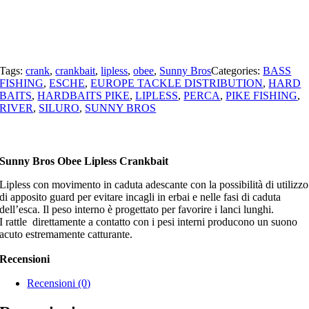
Tags:
crank
,
crankbait
,
lipless
,
obee
,
Sunny Bros
Categories:
BASS
FISHING
,
ESCHE
,
EUROPE TACKLE DISTRIBUTION
,
HARD
BAITS
,
HARDBAITS PIKE
,
LIPLESS
,
PERCA
,
PIKE FISHING
,
RIVER
,
SILURO
,
SUNNY BROS
Sunny Bros Obee Lipless Crankbait
Lipless con movimento in caduta adescante con la possibilità di utilizzo
di apposito guard per evitare incagli in erbai e nelle fasi di caduta
dell’esca. Il peso interno è progettato per favorire i lanci lunghi.
I rattle direttamente a contatto con i pesi interni producono un suono
acuto estremamente catturante.
Recensioni
Recensioni (0)