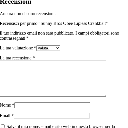
Recensioni
Ancora non ci sono recensioni.
Recensisci per primo “Sunny Bros Obee Lipless Crankbait”
Il tuo indirizzo email non sarà pubblicato.
I campi obbligatori sono
contrassegnati
*
La tua valutazione
*
La tua recensione
*
Nome
*
Email
*
Salva il mio nome, email e sito web in questo browser per la