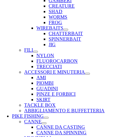
GAMBERI
CREATURE
SHAD
WORMS
FROG
WIREBAITS
CHATTERBAIT
SPINNERBAIT
JIG
FILI
NYLON
FLUOROCARBON
TRECCIATI
ACCESSORI E MINUTERIA
AMI
PIOMBI
GUADINI
PINZE E FORBICI
SKIRT
TACKLE BOX
ABBIGLIAMENTO E BUFFETTERIA
PIKE FISHING
CANNE
CANNE DA CASTING
CANNE DA SPINNING