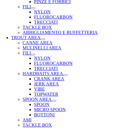
PINZE E FORBICI
FILI
NYLON
FLUOROCARBON
TRECCIATI
TACKLE BOX
ABBIGLIAMENTO E BUFFETTERIA
TROUT AREA
CANNE AREA
MULINELLI AREA
FILI
NYLON
FLUOROCARBON
TRECCIATI
HARDBAITS AREA
CRANK AREA
JERK AREA
VIBE
TOPWATER
SPOON AREA
SPOON
MICRO SPOON
BOTTONI
AMI
TACKLE BOX