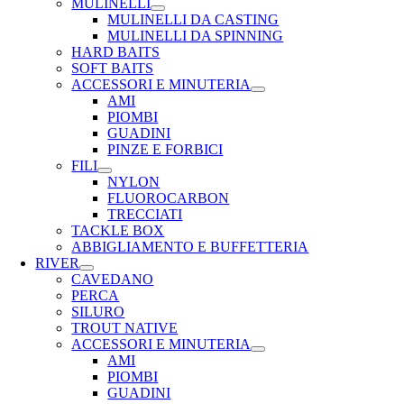
MULINELLI
MULINELLI DA CASTING
MULINELLI DA SPINNING
HARD BAITS
SOFT BAITS
ACCESSORI E MINUTERIA
AMI
PIOMBI
GUADINI
PINZE E FORBICI
FILI
NYLON
FLUOROCARBON
TRECCIATI
TACKLE BOX
ABBIGLIAMENTO E BUFFETTERIA
RIVER
CAVEDANO
PERCA
SILURO
TROUT NATIVE
ACCESSORI E MINUTERIA
AMI
PIOMBI
GUADINI