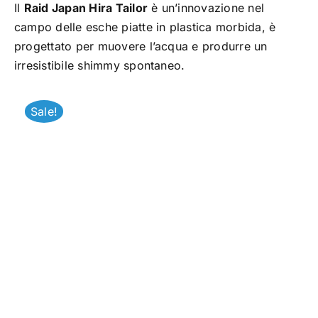
Il
Raid Japan Hira Tailor
è un’innovazione nel
TROUT AREA
campo delle esche piatte in plastica morbida, è
progettato per muovere l’acqua e produrre un
irresistibile shimmy spontaneo.
SALTWATER
Sale!
F.A.Q.
BRAND
CHI SIAMO
GLOSSARIO
CONTATTI