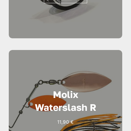
15,90 €
a
24,90 €
Molix
Waterslash R
11,90
€