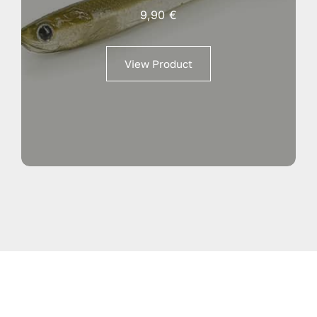
9,90
€
View Product