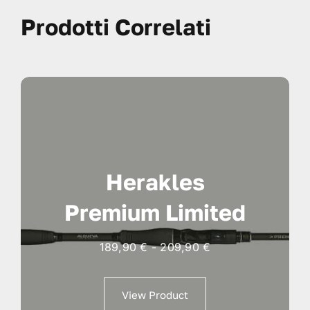
Prodotti Correlati
Herakles
Premium Limited
Fascia
189,90
€
-
209,90
€
di
prezzo:
View Product
da