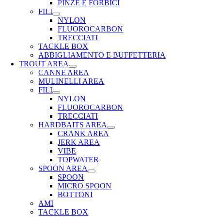
PINZE E FORBICI
FILI
NYLON
FLUOROCARBON
TRECCIATI
TACKLE BOX
ABBIGLIAMENTO E BUFFETTERIA
TROUT AREA
CANNE AREA
MULINELLI AREA
FILI
NYLON
FLUOROCARBON
TRECCIATI
HARDBAITS AREA
CRANK AREA
JERK AREA
VIBE
TOPWATER
SPOON AREA
SPOON
MICRO SPOON
BOTTONI
AMI
TACKLE BOX