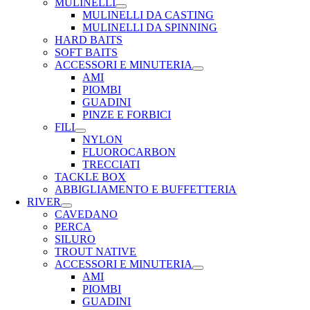
MULINELLI
MULINELLI DA CASTING
MULINELLI DA SPINNING
HARD BAITS
SOFT BAITS
ACCESSORI E MINUTERIA
AMI
PIOMBI
GUADINI
PINZE E FORBICI
FILI
NYLON
FLUOROCARBON
TRECCIATI
TACKLE BOX
ABBIGLIAMENTO E BUFFETTERIA
RIVER
CAVEDANO
PERCA
SILURO
TROUT NATIVE
ACCESSORI E MINUTERIA
AMI
PIOMBI
GUADINI