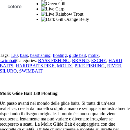
colore
Tags:
130
,
bass
,
bassfishing
,
floating
,
glide bait
,
molix
,
swimbait
Categories:
BASS FISHING
,
BRAND
,
ESCHE
,
HARD
BAITS
,
HARDBAITS PIKE
,
MOLIX
,
PIKE FISHING
,
RIVER
,
SILURO
,
SWIMBAIT
Molix Glide Bait 130 Floating
Un passo avanti nel mondo delle glide baits. Si tratta di un’esca
realistica, creata da modelli scolpiti a mano e sviluppata industrialmente
rispettando il disegno originale. Il nuoto è sinuoso quando viene
recuperata lentamente ma può variare e diventare irregolare se
recuperato a scatti. La Molix Glide Bait è equipaggiata con due
ancorette di qualità, affilate chimicamente e montate su girelle per