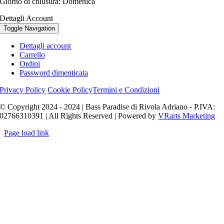
Giorno di chiusura: Domenica
Dettagli Account
Toggle Navigation
Dettagli account
Carrello
Ordini
Password dimenticata
Privacy Policy
Cookie Policy
Termini e Condizioni
© Copyright 2024 - 2024 | Bass Paradise di Rivola Adriano - P.IVA:
02766310391 | All Rights Reserved | Powered by
VRarts Marketing
Page load link