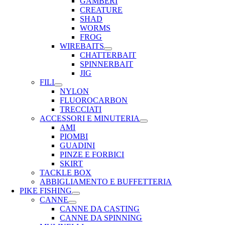
GAMBERI
CREATURE
SHAD
WORMS
FROG
WIREBAITS
CHATTERBAIT
SPINNERBAIT
JIG
FILI
NYLON
FLUOROCARBON
TRECCIATI
ACCESSORI E MINUTERIA
AMI
PIOMBI
GUADINI
PINZE E FORBICI
SKIRT
TACKLE BOX
ABBIGLIAMENTO E BUFFETTERIA
PIKE FISHING
CANNE
CANNE DA CASTING
CANNE DA SPINNING