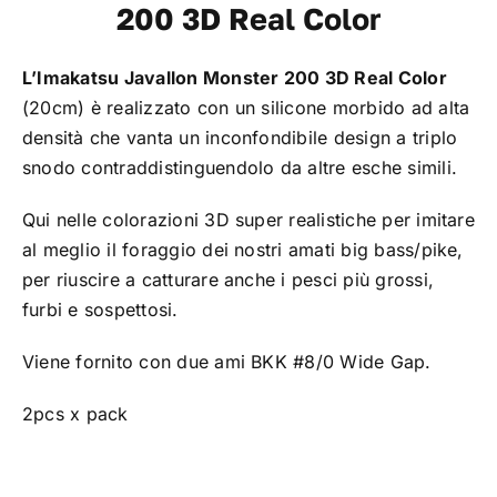
200 3D Real Color
TROUT AREA
L’Imakatsu Javallon Monster 200 3D Real Color
SALTWATER
(20cm) è realizzato con un silicone morbido ad alta
densità che vanta un inconfondibile design a triplo
snodo contraddistinguendolo da altre esche simili.
F.A.Q.
Qui nelle colorazioni 3D super realistiche per imitare
al meglio il foraggio dei nostri amati big bass/pike,
BRAND
per riuscire a catturare anche i pesci più grossi,
furbi e sospettosi.
CHI SIAMO
Viene fornito con due ami BKK #8/0 Wide Gap.
GLOSSARIO
2pcs x pack
CONTATTI