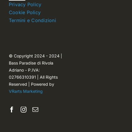
Navigation
Privacy Policy
Dettagli account
Cookie Policy
Termini e Condizioni
Carrello
Ordini
© Copyright 2024 - 2024 |
Bass Paradise di Rivola
Password dimenticata
Adriano - P.IVA:
02766310391 | All Rights
Reserved | Powered by
VRarts Marketing