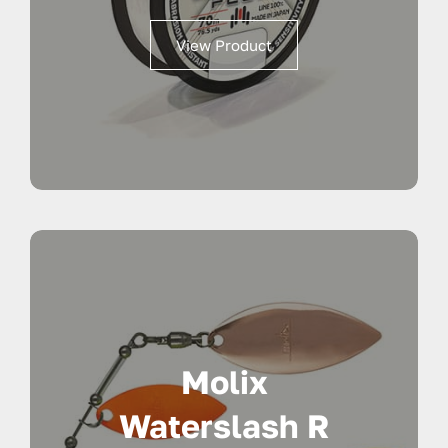
di
prezzo:
View Product
da
15,90 €
a
24,90 €
Molix
Waterslash R