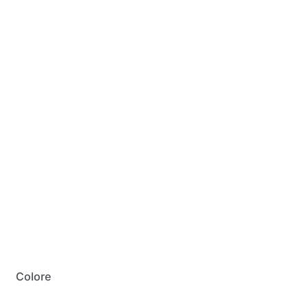
My Account
Colore