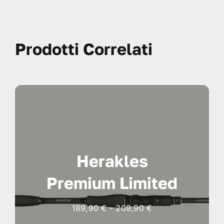
Prodotti Correlati
Herakles
Premium Limited
Fascia
189,90
€
-
209,90
€
di