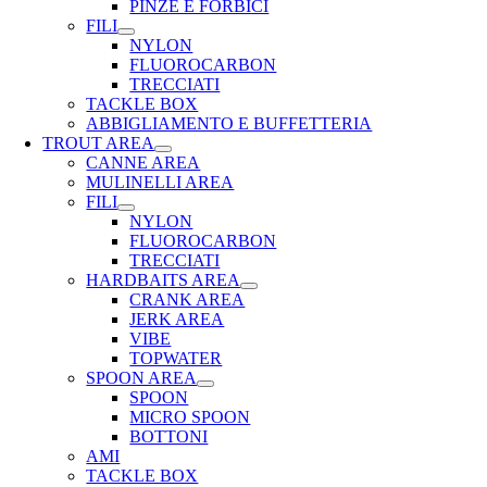
PINZE E FORBICI
FILI
NYLON
FLUOROCARBON
TRECCIATI
TACKLE BOX
ABBIGLIAMENTO E BUFFETTERIA
TROUT AREA
CANNE AREA
MULINELLI AREA
FILI
NYLON
FLUOROCARBON
TRECCIATI
HARDBAITS AREA
CRANK AREA
JERK AREA
VIBE
TOPWATER
SPOON AREA
SPOON
MICRO SPOON
BOTTONI
AMI
TACKLE BOX