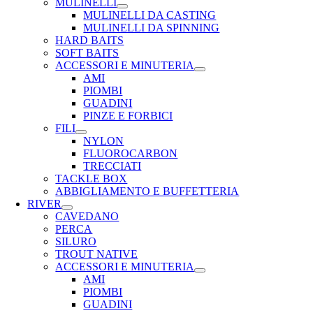
MULINELLI
MULINELLI DA CASTING
MULINELLI DA SPINNING
HARD BAITS
SOFT BAITS
ACCESSORI E MINUTERIA
AMI
PIOMBI
GUADINI
PINZE E FORBICI
FILI
NYLON
FLUOROCARBON
TRECCIATI
TACKLE BOX
ABBIGLIAMENTO E BUFFETTERIA
RIVER
CAVEDANO
PERCA
SILURO
TROUT NATIVE
ACCESSORI E MINUTERIA
AMI
PIOMBI
GUADINI