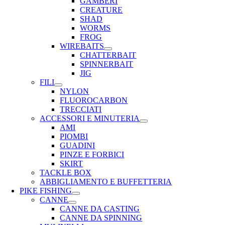
GAMBERI
CREATURE
SHAD
WORMS
FROG
WIREBAITS
CHATTERBAIT
SPINNERBAIT
JIG
FILI
NYLON
FLUOROCARBON
TRECCIATI
ACCESSORI E MINUTERIA
AMI
PIOMBI
GUADINI
PINZE E FORBICI
SKIRT
TACKLE BOX
ABBIGLIAMENTO E BUFFETTERIA
PIKE FISHING
CANNE
CANNE DA CASTING
CANNE DA SPINNING