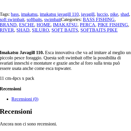
Tags:
bass
,
imakatsu
,
imakatsu javagill 110
,
javagill
,
luccio
,
pike
,
shad
,
soft swimbait
,
softbaits
,
swimbait
Categories:
BASS FISHING
,
BRAND
,
ESCHE
,
HOME
,
IMAKATSU
,
PERCA
,
PIKE FISHING
,
RIVER
,
SHAD
,
SILURO
,
SOFT BAITS
,
SOFTBAITS PIKE
Imakatsu Javagill 110.
Esca innovativa che va ad imitare al meglio un
piccolo pesce foraggio. Questa soft swimbait offre la possibilita di
svariati inneschi e montature e grazie anche al foro sulla testa può
essere usata anche come esca topwater.
11 cm-4pcs x pack
Recensioni
Recensioni (0)
Recensioni
Ancora non ci sono recensioni.