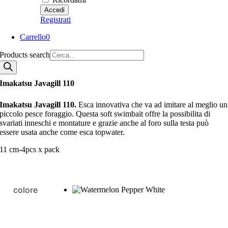
Registrati
Carrello
0
Products search
Imakatsu Javagill 110
Imakatsu Javagill 110.
Esca innovativa che va ad imitare al meglio un
piccolo pesce foraggio. Questa soft swimbait offre la possibilita di
svariati inneschi e montature e grazie anche al foro sulla testa può
essere usata anche come esca topwater.
11 cm-4pcs x pack
colore