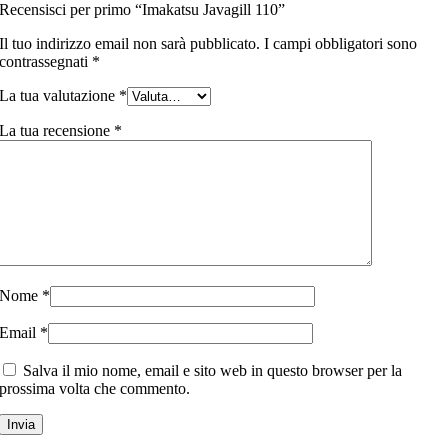
Recensisci per primo “Imakatsu Javagill 110”
Il tuo indirizzo email non sarà pubblicato.
I campi obbligatori sono
contrassegnati
*
La tua valutazione
*
La tua recensione
*
Nome
*
Email
*
Salva il mio nome, email e sito web in questo browser per la
prossima volta che commento.