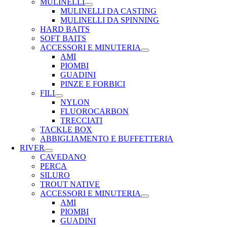
MULINELLI
MULINELLI DA CASTING
MULINELLI DA SPINNING
HARD BAITS
SOFT BAITS
ACCESSORI E MINUTERIA
AMI
PIOMBI
GUADINI
PINZE E FORBICI
FILI
NYLON
FLUOROCARBON
TRECCIATI
TACKLE BOX
ABBIGLIAMENTO E BUFFETTERIA
RIVER
CAVEDANO
PERCA
SILURO
TROUT NATIVE
ACCESSORI E MINUTERIA
AMI
PIOMBI
GUADINI