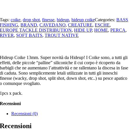
Tags:
coike
,
drop shot
,
finesse
,
hideup
,
hideup coike
Categories:
BASS
FISHING
,
BRAND
,
CAVEDANO
,
CREATURE
,
ESCHE
,
EUROPE TACKLE DISTRIBUTION
,
HIDE UP
,
HOME
,
PERCA
,
RIVER
,
SOFT BAITS
,
TROUT NATIVE
Hideup Coike 13mm. Super novità da Hideup! I Coike sono, a tutti gli
effetti, delle piccole “palline” siliconiche il cui corpo è ricoperto da
barbigli che ne aumentano l’attrattività e ne rallentano la discesa in fase
di caduta. Sono semplicemente letali utilizzate in tutti gli inneschi
finesse (wacky, drop shot, split shot, down shot, etc..) su pesce apatico
o comunque svogliato.
1pcs x pack.
Recensioni
Recensioni (0)
Recensioni