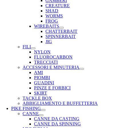
GAMBERI
CREATURE
SHAD
WORMS
FROG
WIREBAITS
CHATTERBAIT
SPINNERBAIT
JIG
FILI
NYLON
FLUOROCARBON
TRECCIATI
ACCESSORI E MINUTERIA
AMI
PIOMBI
GUADINI
PINZE E FORBICI
SKIRT
TACKLE BOX
ABBIGLIAMENTO E BUFFETTERIA
PIKE FISHING
CANNE
CANNE DA CASTING
CANNE DA SPINNING