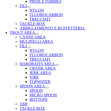
PINZE E FORBICI
FILI
NYLON
FLUOROCARBON
TRECCIATI
TACKLE BOX
ABBIGLIAMENTO E BUFFETTERIA
TROUT AREA
CANNE AREA
MULINELLI AREA
FILI
NYLON
FLUOROCARBON
TRECCIATI
HARDBAITS AREA
CRANK AREA
JERK AREA
VIBE
TOPWATER
SPOON AREA
SPOON
MICRO SPOON
BOTTONI
AMI
TACKLE BOX