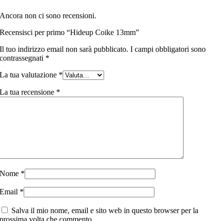
Ancora non ci sono recensioni.
Recensisci per primo “Hideup Coike 13mm”
Il tuo indirizzo email non sarà pubblicato.
I campi obbligatori sono
contrassegnati
*
La tua valutazione
*
La tua recensione
*
Nome
*
Email
*
Salva il mio nome, email e sito web in questo browser per la
prossima volta che commento.