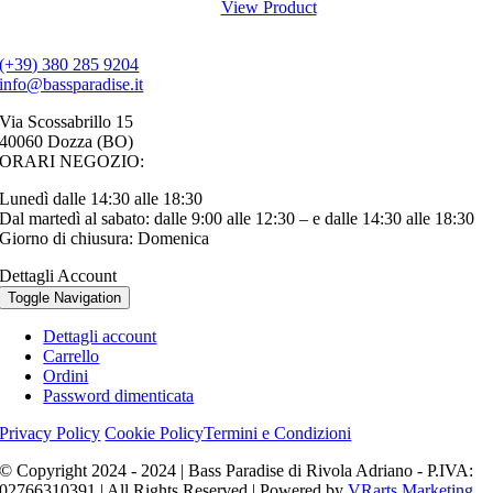
View Product
(+39) 380 285 9204
info@bassparadise.it
Via Scossabrillo 15
40060 Dozza (BO)
ORARI NEGOZIO:
Lunedì dalle 14:30 alle 18:30
Dal martedì al sabato: dalle 9:00 alle 12:30 – e dalle 14:30 alle 18:30
Giorno di chiusura: Domenica
Dettagli Account
Toggle Navigation
Dettagli account
Carrello
Ordini
Password dimenticata
Privacy Policy
Cookie Policy
Termini e Condizioni
© Copyright 2024 - 2024 | Bass Paradise di Rivola Adriano - P.IVA:
02766310391 | All Rights Reserved | Powered by
VRarts Marketing