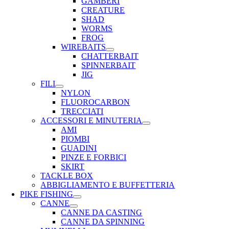
GAMBERI
CREATURE
SHAD
WORMS
FROG
WIREBAITS
CHATTERBAIT
SPINNERBAIT
JIG
FILI
NYLON
FLUOROCARBON
TRECCIATI
ACCESSORI E MINUTERIA
AMI
PIOMBI
GUADINI
PINZE E FORBICI
SKIRT
TACKLE BOX
ABBIGLIAMENTO E BUFFETTERIA
PIKE FISHING
CANNE
CANNE DA CASTING
CANNE DA SPINNING