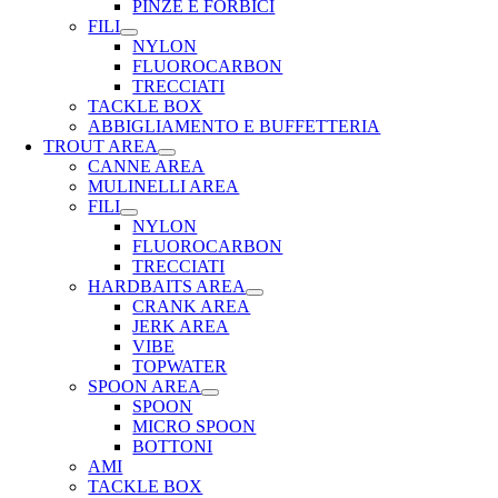
PINZE E FORBICI
FILI
NYLON
FLUOROCARBON
TRECCIATI
TACKLE BOX
ABBIGLIAMENTO E BUFFETTERIA
TROUT AREA
CANNE AREA
MULINELLI AREA
FILI
NYLON
FLUOROCARBON
TRECCIATI
HARDBAITS AREA
CRANK AREA
JERK AREA
VIBE
TOPWATER
SPOON AREA
SPOON
MICRO SPOON
BOTTONI
AMI
TACKLE BOX