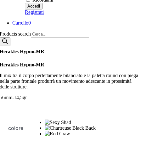
Registrati
Carrello
0
Products search
Herakles Hypno-MR
Herakles Hypno-MR
Il mix tra il corpo perfettamente bilanciato e la paletta round con piega
nella parte frontale produrrà un movimento adescante in prossimità
delle strutture.
56mm-14,5gr
colore