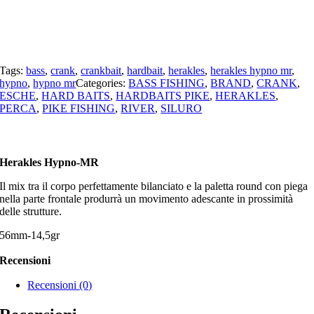
Tags:
bass
,
crank
,
crankbait
,
hardbait
,
herakles
,
herakles hypno mr
,
hypno
,
hypno mr
Categories:
BASS FISHING
,
BRAND
,
CRANK
,
ESCHE
,
HARD BAITS
,
HARDBAITS PIKE
,
HERAKLES
,
PERCA
,
PIKE FISHING
,
RIVER
,
SILURO
Herakles Hypno-MR
Il mix tra il corpo perfettamente bilanciato e la paletta round con piega
nella parte frontale produrrà un movimento adescante in prossimità
delle strutture.
56mm-14,5gr
Recensioni
Recensioni (0)