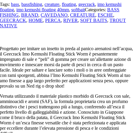
Tags:
bass
,
bassfishing
,
creature
,
floating
,
geecrack
,
imo kemushi
floating
,
imo kemushi floating 40mm
,
softbait
Categories:
BASS
FISHING
,
BRAND
,
CAVEDANO
,
CREATURE
,
ESCHE
,
GEECRACK
,
HOME
,
PERCA
,
RIVER
,
SOFT BAITS
,
TROUT
NATIVE
Progettato per imitare un insetto in preda al panico arenatosi nell’acqua
il Geecrack Imo Kemushi Floating Stick Worm è pesantemente
impregnato di sale e “peli” di gomma per creare un’allettante azione di
movimento e innescare morsi da parte di pesci in cerca di un pasto
facile. Ideale per saltare e lanciare sotto i moli o in aree ombreggiate
con rami sporgenti, abbina l’Imo Kemushi Floating Stick Worm al tuo
amo finesse a gap largo preferito per applicazioni senza peso, oppure
provalo su un Ned rig o drop shot!
Versata utilizzando il materiale plastico morbido di Geecrack con sale,
amminoacidi e aromi (SAF), la formula proprietaria crea un profumo
distintivo che i pesci trattengono più a lungo, conferendo all’esca il
perfetto livello di galleggiabilità e azione. Conosciuto in Giappone
come il bruco della patata, il Geecrack Imo Kemushi Floating Stick
Worm è un’esca finesse versatile che è stata perfezionata e applicata
per eccellere durante l’elevata pressione di pesca e le condizioni