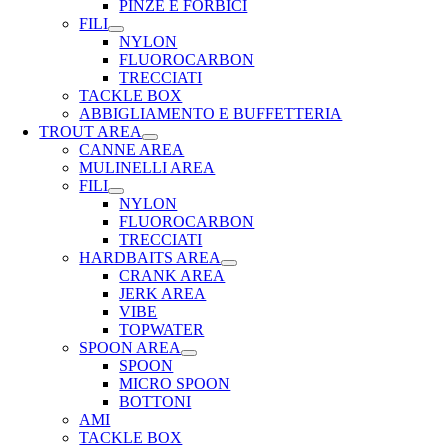
PINZE E FORBICI
FILI
NYLON
FLUOROCARBON
TRECCIATI
TACKLE BOX
ABBIGLIAMENTO E BUFFETTERIA
TROUT AREA
CANNE AREA
MULINELLI AREA
FILI
NYLON
FLUOROCARBON
TRECCIATI
HARDBAITS AREA
CRANK AREA
JERK AREA
VIBE
TOPWATER
SPOON AREA
SPOON
MICRO SPOON
BOTTONI
AMI
TACKLE BOX