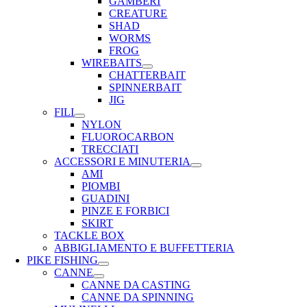
GAMBERI
CREATURE
SHAD
WORMS
FROG
WIREBAITS
CHATTERBAIT
SPINNERBAIT
JIG
FILI
NYLON
FLUOROCARBON
TRECCIATI
ACCESSORI E MINUTERIA
AMI
PIOMBI
GUADINI
PINZE E FORBICI
SKIRT
TACKLE BOX
ABBIGLIAMENTO E BUFFETTERIA
PIKE FISHING
CANNE
CANNE DA CASTING
CANNE DA SPINNING