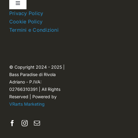
Toggle
Navigation
Privacy Policy
Dettagli account
Cookie Policy
Termini e Condizioni
Carrello
Ordini
© Copyright 2024 - 2025 |
Bass Paradise di Rivola
Password dimenticata
Adriano - P.IVA:
02766310391 | All Rights
Reserved | Powered by
VRarts Marketing