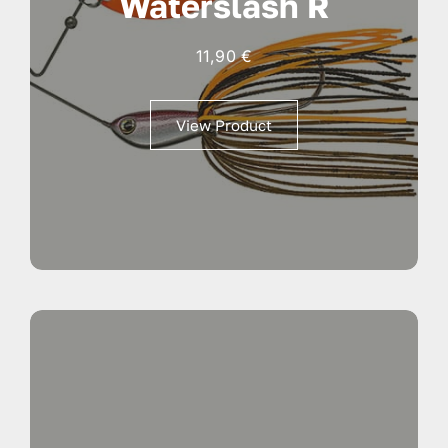
Waterslash R
11,90
€
View Product