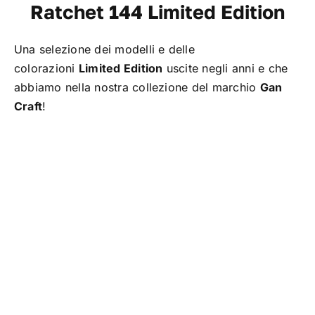
Ratchet 144 Limited Edition
TROUT AREA
Una selezione dei modelli e delle
SALTWATER
colorazioni
Limited Edition
uscite negli anni e che
abbiamo nella nostra collezione del marchio
Gan
Craft
!
F.A.Q.
BRAND
CHI SIAMO
GLOSSARIO
CONTATTI