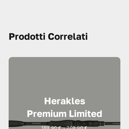
Prodotti Correlati
Herakles
Premium Limited
Fascia
189,90
€
-
209,90
€