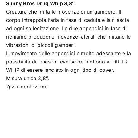
Sunny Bros Drug Whip 3,8″
TROUT AREA
Creatura che imita le movenze di un gambero. Il
corpo intrappola l’aria in fase di caduta e la rilascia
ad ogni sollecitazione. Le due appendici in fase di
SALTWATER
richiamo producono movenze laterali che imitano le
vibrazioni di piccoli gamberi.
F.A.Q.
Il movimento delle appendici è molto adescante e la
possibilità di innesco reverse permettono al DRUG
BRAND
WHIP di essere lanciato in ogni tipo di cover.
Misura unica 3,8″.
7pz x confezione.
CHI SIAMO
GLOSSARIO
CONTATTI