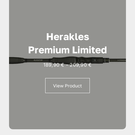
Herakles
Premium Limited
Fascia
189,90
€
-
209,90
€
di
prezzo:
View Product
da
189,90 €
a
209,90 €