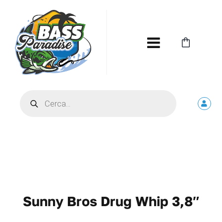
Salta
al
contenuto
Toggle
Navigatio
HOME
Products
search
PROMO
BASSFISHING
PIKE FISHING
Sunny Bros Drug Whip 3,8″
RIVER