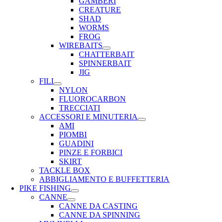
GAMBERI
CREATURE
SHAD
WORMS
FROG
WIREBAITS
CHATTERBAIT
SPINNERBAIT
JIG
FILI
NYLON
FLUOROCARBON
TRECCIATI
ACCESSORI E MINUTERIA
AMI
PIOMBI
GUADINI
PINZE E FORBICI
SKIRT
TACKLE BOX
ABBIGLIAMENTO E BUFFETTERIA
PIKE FISHING
CANNE
CANNE DA CASTING
CANNE DA SPINNING