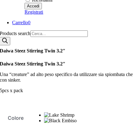
Registrati
Carrello
0
Products search
Daiwa Steez Stirring Twin 3.2″
Daiwa Steez Stirring Twin 3.2″
Una “creature” ad alto peso specifico da utilizzare sia spiombata che
con sinker.
5pcs x pack
Colore