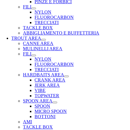
PINZE E FORBICI
FILI
NYLON
FLUOROCARBON
TRECCIATI
TACKLE BOX
ABBIGLIAMENTO E BUFFETTERIA
TROUT AREA
CANNE AREA
MULINELLI AREA
FILI
NYLON
FLUOROCARBON
TRECCIATI
HARDBAITS AREA
CRANK AREA
JERK AREA
VIBE
TOPWATER
SPOON AREA
SPOON
MICRO SPOON
BOTTONI
AMI
TACKLE BOX