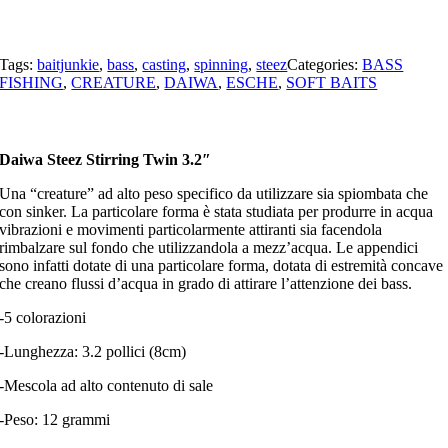
Tags:
baitjunkie
,
bass
,
casting
,
spinning
,
steez
Categories:
BASS
FISHING
,
CREATURE
,
DAIWA
,
ESCHE
,
SOFT BAITS
Daiwa Steez Stirring Twin 3.2″
Una “creature” ad alto peso specifico da utilizzare sia spiombata che
con sinker. La particolare forma è stata studiata per produrre in acqua
vibrazioni e movimenti particolarmente attiranti sia facendola
rimbalzare sul fondo che utilizzandola a mezz’acqua. Le appendici
sono infatti dotate di una particolare forma, dotata di estremità concave
che creano flussi d’acqua in grado di attirare l’attenzione dei bass.
-5 colorazioni
-Lunghezza: 3.2 pollici (8cm)
-Mescola ad alto contenuto di sale
-Peso: 12 grammi