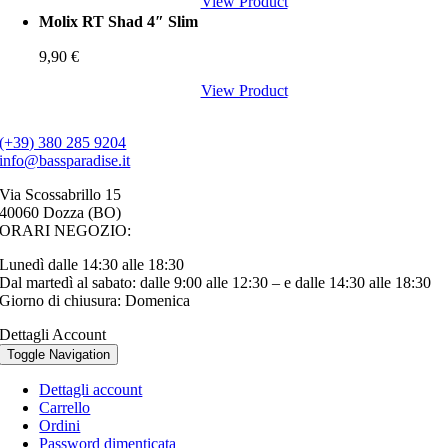
View Product
Molix RT Shad 4″ Slim
9,90
€
View Product
(+39) 380 285 9204
info@bassparadise.it
Via Scossabrillo 15
40060 Dozza (BO)
ORARI NEGOZIO:
Lunedì dalle 14:30 alle 18:30
Dal martedì al sabato: dalle 9:00 alle 12:30 – e dalle 14:30 alle 18:30
Giorno di chiusura: Domenica
Dettagli Account
Toggle Navigation
Dettagli account
Carrello
Ordini
Password dimenticata