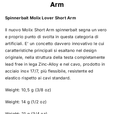
Arm
TROUT AREA
Spinnerbait Molix Lover Short Arm
SALTWATER
Il nuovo Molix Short Arm spinnerbait segna un vero
e proprio punto di svolta in questa categoria di
F.A.Q.
artificiali. E’ un concetto davvero innovativo le cui
caratteristiche principali si esaltano nel design
originale, nella struttura della testa completamente
BRAND
lead free in lega Zinc-Alloy e nel cavo, prodotto in
acciaio inox 17/7, più flessibile, resistente ed
CHI SIAMO
elastico rispetto ai cavi standard.
Weight: 10,5 g (3/8 oz)
GLOSSARIO
Weight: 14 g
(
1/2 oz)
CONTATTI
Weight: 21 g
(
3/4 oz)