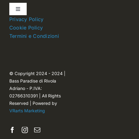
Toggle
Navigation
Privacy Policy
Dettagli account
Cookie Policy
Termini e Condizioni
Carrello
Ordini
© Copyright 2024 - 2024 |
Bass Paradise di Rivola
Password dimenticata
Adriano - P.IVA:
02766310391 | All Rights
Reserved | Powered by
VRarts Marketing