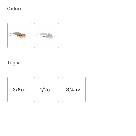
Colore
Taglia
3/8oz
1/2oz
3/4oz