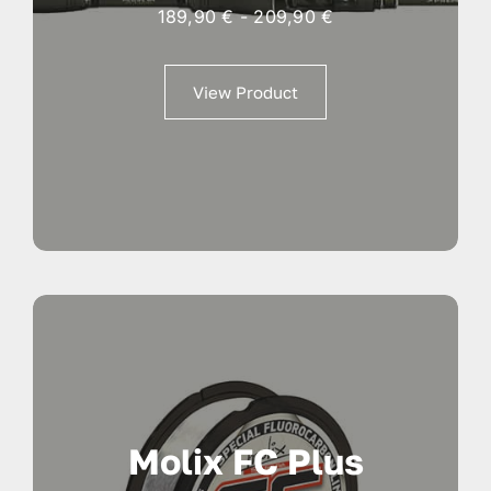
Fascia
189,90
€
-
209,90
€
di
prezzo:
View Product
da
189,90 €
a
209,90 €
Molix FC Plus