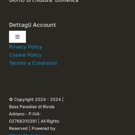
Dettagli Account
Toggle
Navigation
Privacy Policy
Dettagli account
Cookie Policy
Termini e Condizioni
Carrello
Ordini
© Copyright 2024 - 2024 |
Bass Paradise di Rivola
Password dimenticata
Adriano - P.IVA:
02766310391 | All Rights
Reserved | Powered by