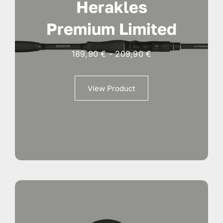
Herakles
Premium Limited
Fascia
189,90
€
-
209,90
€
di
prezzo:
View Product
da
189,90 €
a
209,90 €