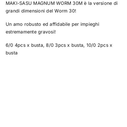
MAKI-SASU MAGNUM WORM 30M è la versione di
TROUT AREA
grandi dimensioni del Worm 30!
Un amo robusto ed affidabile per impieghi
SALTWATER
estremamente gravosi!
6/0 4pcs x busta, 8/0 3pcs x busta, 10/0 2pcs x
F.A.Q.
busta
BRAND
CHI SIAMO
GLOSSARIO
CONTATTI