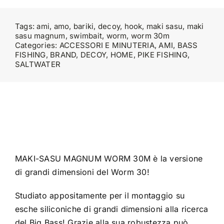
Tags:
ami
,
amo
,
bariki
,
decoy
,
hook
,
maki sasu
,
maki
sasu magnum
,
swimbait
,
worm
,
worm 30m
Categories:
ACCESSORI E MINUTERIA
,
AMI
,
BASS
FISHING
,
BRAND
,
DECOY
,
HOME
,
PIKE FISHING
,
SALTWATER
MAKI-SASU MAGNUM WORM 30M è la versione
di grandi dimensioni del Worm 30!
Studiato appositamente per il montaggio su
esche siliconiche di grandi dimensioni alla ricerca
del Big Bass! Grazie alla sua robustezza può