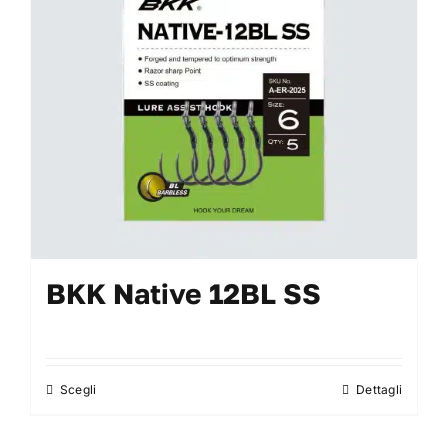
essere
scelte
nella
pagina
del
prodotto
BKK Native 12BL SS
Scegli
Dettagli
Questo
prodotto
ha