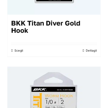
BKK Titan Diver Gold
Hook
Scegli
Dettagli
Questo
prodotto
ha
più
varianti.
Le
opzioni
possono
essere