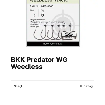
scelte
nella
pagina
del
prodotto
BKK Predator WG
Weedless
Scegli
Dettagli
Questo
prodotto
ha