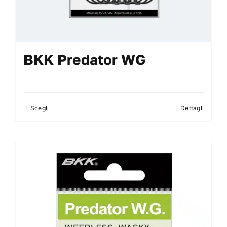
BKK Predator WG
Scegli
Dettagli
Questo
prodotto
ha
più
varianti.
Le
opzioni
possono
essere