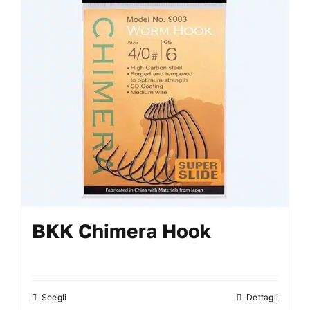
My Account
BKK Chimera Hook
Scegli
Dettagli
Questo