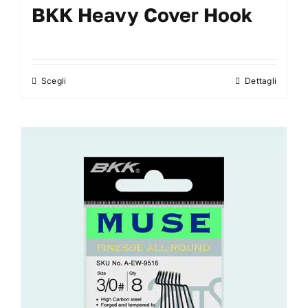
BKK Heavy Cover Hook
Scegli
Dettagli
Questo
prodotto
ha
più
varianti.
Le
opzioni
possono
essere
scelte
nella
pagina
del