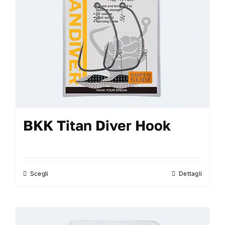
scelte
nella
pagina
del
prodotto
BKK Titan Diver Hook
Scegli
Dettagli
Questo
prodotto
ha
più