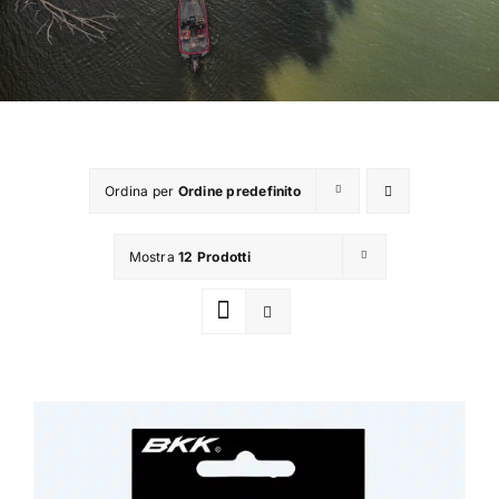
TROUT AREA
SALTWATER
F.A.Q.
Ordina per
Ordine predefinito
BRAND
Mostra
12 Prodotti
CHI SIAMO
GLOSSARIO
CONTATTI