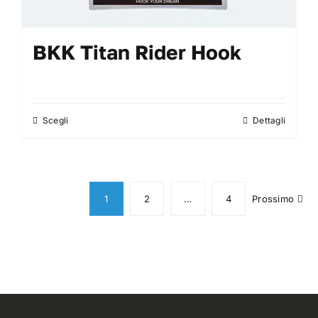
BKK Titan Rider Hook
Scegli
Dettagli
Questo
prodotto
ha
più
varianti.
1
2
…
4
Prossimo
Le
opzioni
possono
essere
scelte
nella