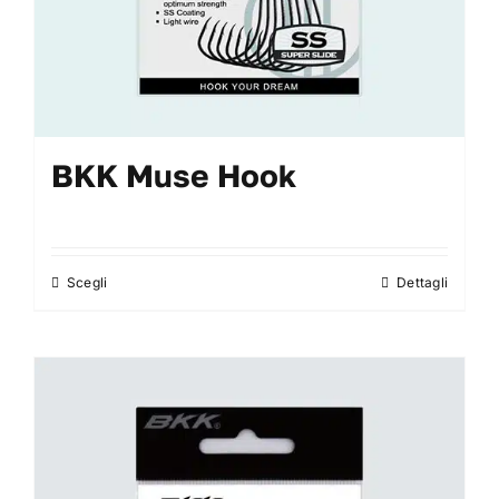
prodotto
BKK Muse Hook
Scegli
Dettagli
Questo
prodotto
ha
più
varianti.
Le
opzioni
possono