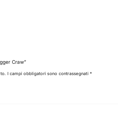
agger Craw”
to.
I campi obbligatori sono contrassegnati
*