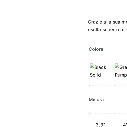
Grazie alla sua m
risulta super reali
Colore
Misura
3,3"
4