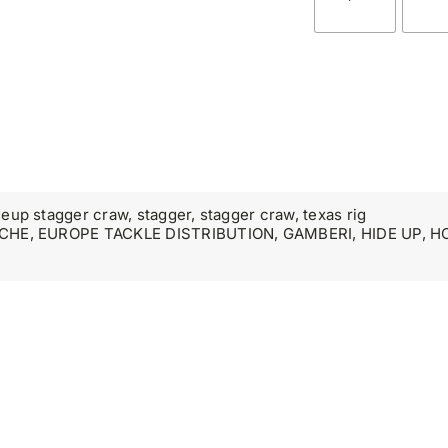
deup stagger craw
,
stagger
,
stagger craw
,
texas rig
CHE
,
EUROPE TACKLE DISTRIBUTION
,
GAMBERI
,
HIDE UP
,
H