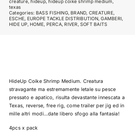
creature
,
hideup
,
hideup coike shrimp medium
,
texas
Categories:
BASS FISHING
,
BRAND
,
CREATURE
,
ESCHE
,
EUROPE TACKLE DISTRIBUTION
,
GAMBERI
,
HIDE UP
,
HOME
,
PERCA
,
RIVER
,
SOFT BAITS
HideUp Coike Shrimp Medium. Creatura
stravagante ma estremamente letale su pesce
pressato e apatico, risulta devastante innescata a
Texas, reverse, free rig, come trailer per jig ed in
mille altri modi…date libero sfogo alla fantasia!
4pcs x pack