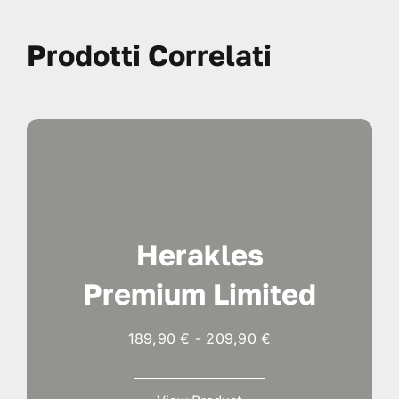
Prodotti Correlati
Herakles
Premium Limited
Fascia
189,90
€
-
209,90
€
di
prezzo: