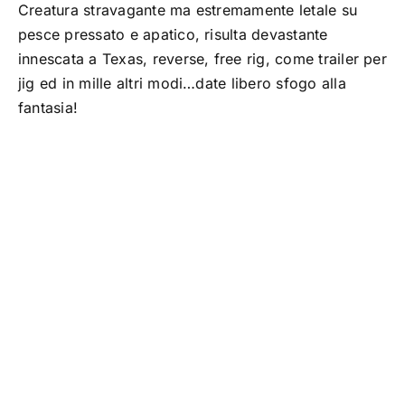
Creatura stravagante ma estremamente letale su
TROUT AREA
pesce pressato e apatico, risulta devastante
innescata a Texas, reverse, free rig, come trailer per
jig ed in mille altri modi…date libero sfogo alla
SALTWATER
fantasia!
F.A.Q.
BRAND
CHI SIAMO
GLOSSARIO
CONTATTI