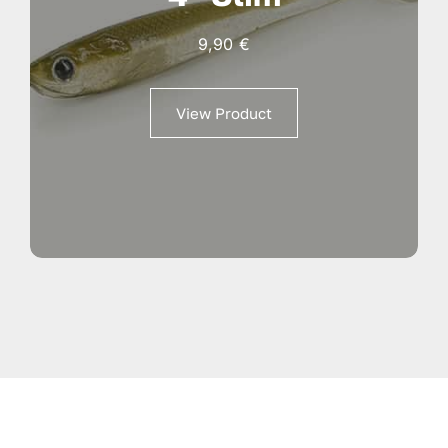
9,90
€
View Product