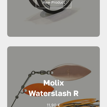
View Product
da
15,90 €
a
24,90 €
Molix
Waterslash R
11,90
€