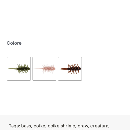
My Account
Colore
Tags:
bass
,
coike
,
coike shrimp
,
craw
,
creatura
,