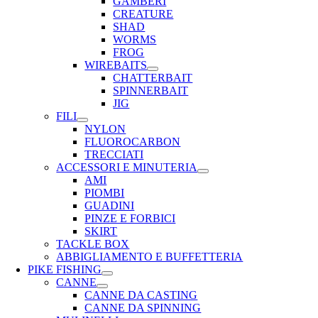
GAMBERI
CREATURE
SHAD
WORMS
FROG
WIREBAITS
CHATTERBAIT
SPINNERBAIT
JIG
FILI
NYLON
FLUOROCARBON
TRECCIATI
ACCESSORI E MINUTERIA
AMI
PIOMBI
GUADINI
PINZE E FORBICI
SKIRT
TACKLE BOX
ABBIGLIAMENTO E BUFFETTERIA
PIKE FISHING
CANNE
CANNE DA CASTING
CANNE DA SPINNING