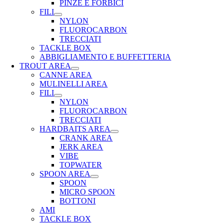
PINZE E FORBICI
FILI
NYLON
FLUOROCARBON
TRECCIATI
TACKLE BOX
ABBIGLIAMENTO E BUFFETTERIA
TROUT AREA
CANNE AREA
MULINELLI AREA
FILI
NYLON
FLUOROCARBON
TRECCIATI
HARDBAITS AREA
CRANK AREA
JERK AREA
VIBE
TOPWATER
SPOON AREA
SPOON
MICRO SPOON
BOTTONI
AMI
TACKLE BOX