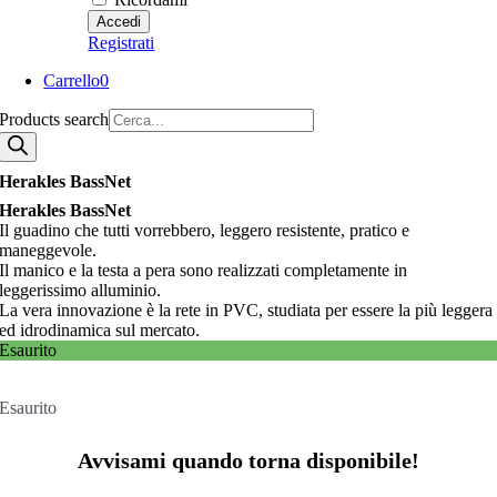
Registrati
Carrello
0
Products search
Herakles BassNet
Herakles BassNet
Il guadino che tutti vorrebbero, leggero resistente, pratico e
maneggevole.
Il manico e la testa a pera sono realizzati completamente in
leggerissimo alluminio.
La vera innovazione è la rete in PVC, studiata per essere la più leggera
ed idrodinamica sul mercato.
Esaurito
Esaurito
Avvisami quando torna disponibile!