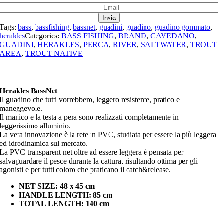
Tags:
bass
,
bassfishing
,
bassnet
,
guadini
,
guadino
,
guadino gommato
,
herakles
Categories:
BASS FISHING
,
BRAND
,
CAVEDANO
,
GUADINI
,
HERAKLES
,
PERCA
,
RIVER
,
SALTWATER
,
TROUT
AREA
,
TROUT NATIVE
Herakles BassNet
Il guadino che tutti vorrebbero, leggero resistente, pratico e
maneggevole.
Il manico e la testa a pera sono realizzati completamente in
leggerissimo alluminio.
La vera innovazione è la rete in PVC, studiata per essere la più leggera
ed idrodinamica sul mercato.
La PVC transparent net oltre ad essere leggera è pensata per
salvaguardare il pesce durante la cattura, risultando ottima per gli
agonisti e per tutti coloro che praticano il catch&release.
NET SIZE: 48 x 45 cm
HANDLE LENGTH: 85 cm
TOTAL LENGTH: 140 cm