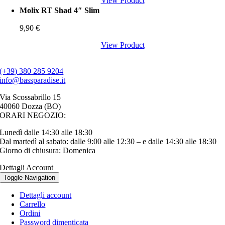
View Product
Molix RT Shad 4″ Slim
9,90
€
View Product
(+39) 380 285 9204
info@bassparadise.it
Via Scossabrillo 15
40060 Dozza (BO)
ORARI NEGOZIO:
Lunedì dalle 14:30 alle 18:30
Dal martedì al sabato: dalle 9:00 alle 12:30 – e dalle 14:30 alle 18:30
Giorno di chiusura: Domenica
Dettagli Account
Toggle Navigation
Dettagli account
Carrello
Ordini
Password dimenticata