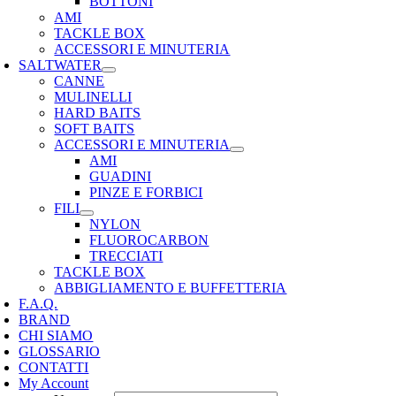
BOTTONI
AMI
TACKLE BOX
ACCESSORI E MINUTERIA
SALTWATER
CANNE
MULINELLI
HARD BAITS
SOFT BAITS
ACCESSORI E MINUTERIA
AMI
GUADINI
PINZE E FORBICI
FILI
NYLON
FLUOROCARBON
TRECCIATI
TACKLE BOX
ABBIGLIAMENTO E BUFFETTERIA
F.A.Q.
BRAND
CHI SIAMO
GLOSSARIO
CONTATTI
My Account