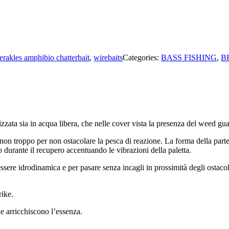
erakles amphibio chatterbait
,
wirebaits
Categories:
BASS FISHING
,
B
zzata sia in acqua libera, che nelle cover vista la presenza del weed gua
on troppo per non ostacolare la pesca di reazione. La forma della parte s
o durante il recupero accentuando le vibrazioni della paletta.
ssere idrodinamica e per pasare senza incagli in prossimità degli ostacol
rike.
he arricchiscono l’essenza.