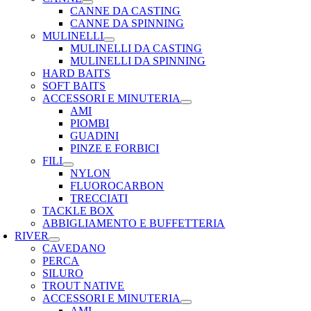
CANNE DA CASTING
CANNE DA SPINNING
MULINELLI
MULINELLI DA CASTING
MULINELLI DA SPINNING
HARD BAITS
SOFT BAITS
ACCESSORI E MINUTERIA
AMI
PIOMBI
GUADINI
PINZE E FORBICI
FILI
NYLON
FLUOROCARBON
TRECCIATI
TACKLE BOX
ABBIGLIAMENTO E BUFFETTERIA
RIVER
CAVEDANO
PERCA
SILURO
TROUT NATIVE
ACCESSORI E MINUTERIA
AMI