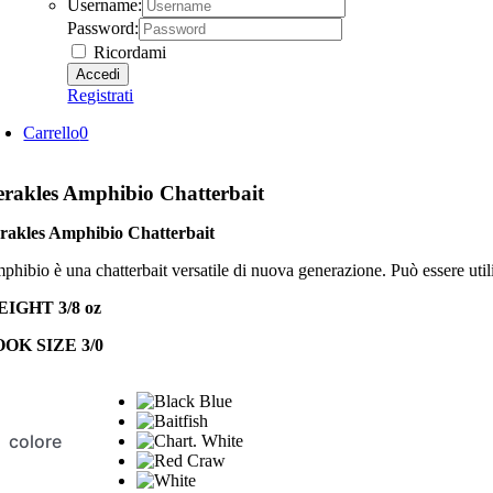
Username:
Password:
Ricordami
Registrati
Carrello
0
rakles Amphibio Chatterbait
rakles Amphibio Chatterbait
hibio è una chatterbait versatile di nuova generazione. Può essere utili
IGHT 3/8 oz
OK SIZE 3/0
colore