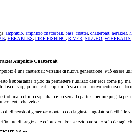
gs:
amphibio
,
amphibio chatterbait
,
bass
,
chatter
,
chatterbait
,
herakles
,
h
KE
,
HERAKLES
,
PIKE FISHING
,
RIVER
,
SILURO
,
WIREBAITS
rakles Amphibio Chatterbait
hibio è una chatterbait versatile di nuova generazione. Può essere utili
sto è abbastanza rigido da permettere l’utilizzo dell’esca come jig, ma n
le fasi di stop, permette di skippare l’esca e dona movimento oscillatori
st’ultima ha forma squadrata e presenta la parte superiore piegata per e
uperi lenti, che veloci.
o di dimensioni generose montato con la giusta angolatura facilità lo st
rifiniture di pregio e le colorazioni ben selezionate sono solo dettagli c
IGHT 3/8 oz