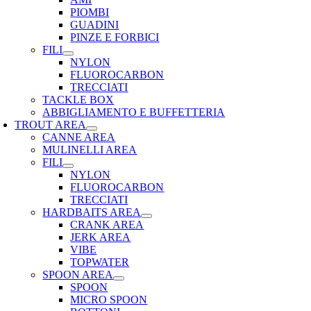
PIOMBI
GUADINI
PINZE E FORBICI
FILI
NYLON
FLUOROCARBON
TRECCIATI
TACKLE BOX
ABBIGLIAMENTO E BUFFETTERIA
TROUT AREA
CANNE AREA
MULINELLI AREA
FILI
NYLON
FLUOROCARBON
TRECCIATI
HARDBAITS AREA
CRANK AREA
JERK AREA
VIBE
TOPWATER
SPOON AREA
SPOON
MICRO SPOON