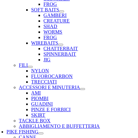
FROG
SOFT BAITS
GAMBERI
CREATURE
SHAD
WORMS
FROG
WIREBAITS
CHATTERBAIT
SPINNERBAIT
JIG
FILI
NYLON
FLUOROCARBON
TRECCIATI
ACCESSORI E MINUTERIA
AMI
PIOMBI
GUADINI
PINZE E FORBICI
SKIRT
TACKLE BOX
ABBIGLIAMENTO E BUFFETTERIA
PIKE FISHING
CANNE