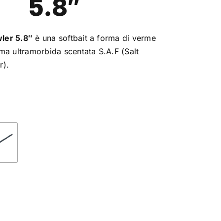
5.8″
ler 5.8″
è una softbait a forma di verme
ma ultramorbida scentata S.A.F (Salt
r).