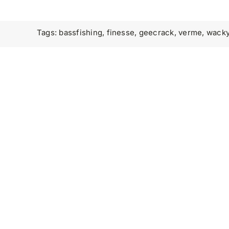
Tags:
bassfishing
,
finesse
,
geecrack
,
verme
,
wacky