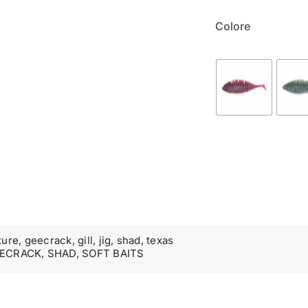
Colore
ture
,
geecrack
,
gill
,
jig
,
shad
,
texas
ECRACK
,
SHAD
,
SOFT BAITS