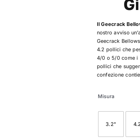
G
Il Geecrack Bell
nostro avviso un’a
Geecrack Bellows 
4.2 pollici che p
4/0 o 5/0 come i
pollici che sugge
confezione contie
Misura
3.2"
4.