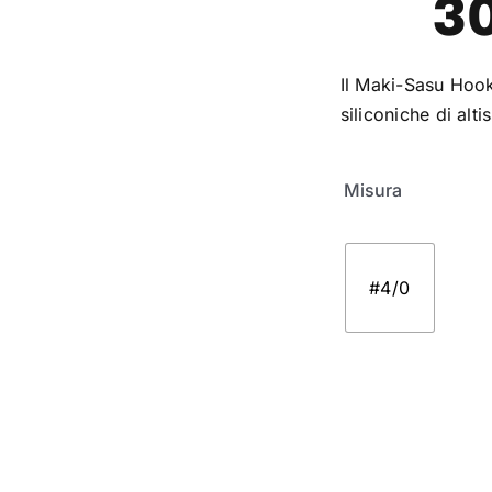
3
Il Maki-Sasu Hoo
siliconiche di alti
Misura
#4/0