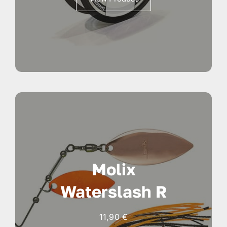
da
15,90 €
a
24,90 €
Molix
Waterslash R
11,90
€