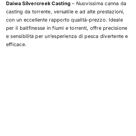
Daiwa Silvercreek Casting
– Nuovissima canna da
TROUT AREA
casting da torrente, versatile e ad alte prestazioni,
con un eccellente rapporto qualità-prezzo. Ideale
per il baitfinesse in fiumi e torrenti, offre precisione
SALTWATER
e sensibilità per un’esperienza di pesca divertente e
efficace.
F.A.Q.
BRAND
CHI SIAMO
GLOSSARIO
CONTATTI