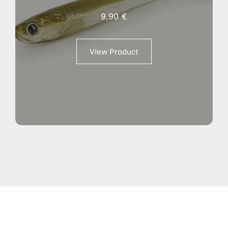
9,90
€
View Product