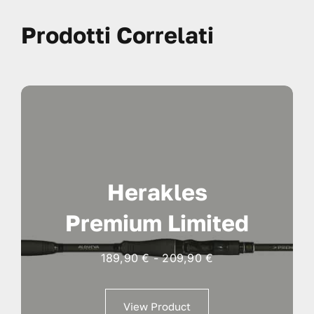
Prodotti Correlati
Herakles
Premium Limited
Fascia
189,90
€
-
209,90
€
di
prezzo:
View Product
da